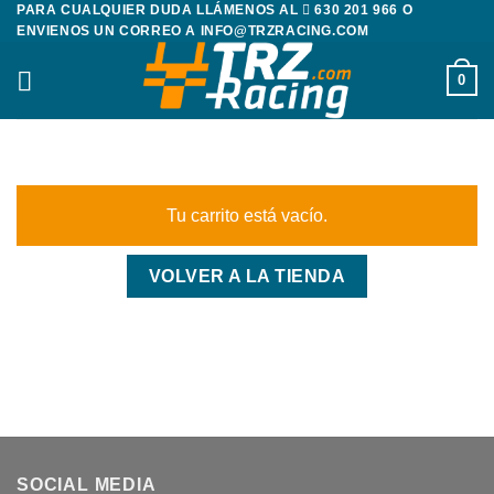
PARA CUALQUIER DUDA LLÁMENOS AL
630 201 966
O
Saltar
ENVIENOS UN CORREO A
INFO@TRZRACING.COM
al
contenido
0
Tu carrito está vacío.
VOLVER A LA TIENDA
SOCIAL MEDIA