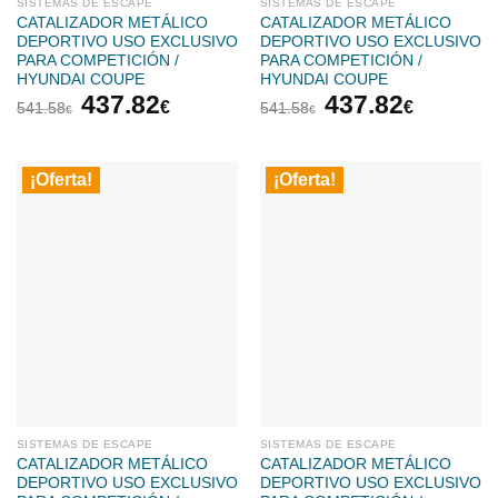
SISTEMAS DE ESCAPE
SISTEMAS DE ESCAPE
CATALIZADOR METÁLICO
CATALIZADOR METÁLICO
DEPORTIVO USO EXCLUSIVO
DEPORTIVO USO EXCLUSIVO
PARA COMPETICIÓN /
PARA COMPETICIÓN /
HYUNDAI COUPE
HYUNDAI COUPE
El
El
El
El
437.82
437.82
€
€
541.58
541.58
€
€
precio
precio
precio
precio
original
actual
original
actual
era:
es:
era:
es:
¡Oferta!
¡Oferta!
541.58€.
437.82€.
541.58€.
437.82
SISTEMAS DE ESCAPE
SISTEMAS DE ESCAPE
CATALIZADOR METÁLICO
CATALIZADOR METÁLICO
DEPORTIVO USO EXCLUSIVO
DEPORTIVO USO EXCLUSIVO