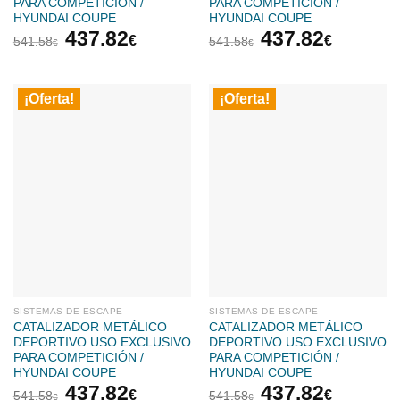
PARA COMPETICIÓN /
PARA COMPETICIÓN /
HYUNDAI COUPE
HYUNDAI COUPE
El
El
El
El
437.82
437.82
€
€
541.58
541.58
€
€
precio
precio
precio
precio
original
actual
original
actual
era:
es:
era:
es:
¡Oferta!
¡Oferta!
541.58€.
437.82€.
541.58€.
437.82
SISTEMAS DE ESCAPE
SISTEMAS DE ESCAPE
CATALIZADOR METÁLICO
CATALIZADOR METÁLICO
DEPORTIVO USO EXCLUSIVO
DEPORTIVO USO EXCLUSIVO
PARA COMPETICIÓN /
PARA COMPETICIÓN /
HYUNDAI COUPE
HYUNDAI COUPE
El
El
El
El
437.82
437.82
€
€
541.58
541.58
€
€