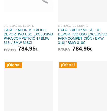
SISTEMAS DE ESCAPE
SISTEMAS DE ESCAPE
CATALIZADOR METÁLICO
CATALIZADOR METÁLICO
DEPORTIVO USO EXCLUSIVO
DEPORTIVO USO EXCLUSIVO
PARA COMPETICIÓN / BMW
PARA COMPETICIÓN / BMW
316i / BMW 318CI
316i / BMW 318CI
El
El
El
El
784.95
784.95
€
€
970.97
970.97
€
€
precio
precio
precio
precio
original
actual
original
actual
era:
es:
era:
es:
¡Oferta!
¡Oferta!
970.97€.
784.95€.
970.97€.
784.95