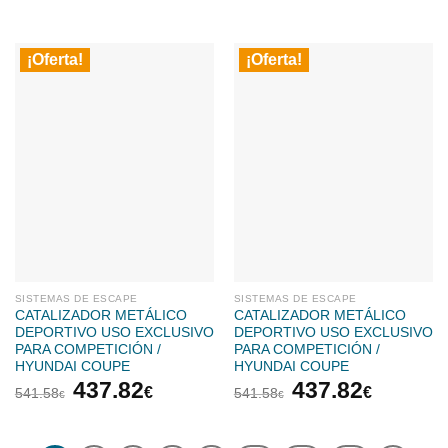
precio
precio
precio
precio
original
actual
original
actual
era:
es:
era:
es:
¡Oferta!
¡Oferta!
541.58€.
437.82€.
541.58€.
437.82
SISTEMAS DE ESCAPE
SISTEMAS DE ESCAPE
CATALIZADOR METÁLICO
CATALIZADOR METÁLICO
DEPORTIVO USO EXCLUSIVO
DEPORTIVO USO EXCLUSIVO
PARA COMPETICIÓN /
PARA COMPETICIÓN /
HYUNDAI COUPE
HYUNDAI COUPE
El
El
El
El
437.82
437.82
€
€
541.58
541.58
€
€
precio
precio
precio
precio
original
actual
original
actual