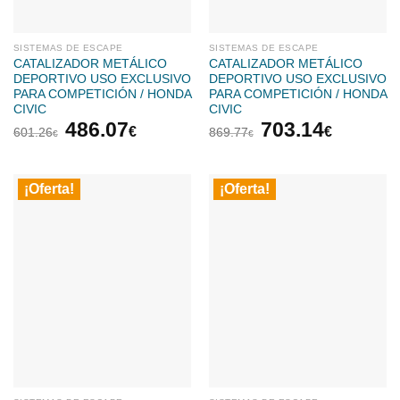
SISTEMAS DE ESCAPE
SISTEMAS DE ESCAPE
CATALIZADOR METÁLICO
CATALIZADOR METÁLICO
DEPORTIVO USO EXCLUSIVO
DEPORTIVO USO EXCLUSIVO
PARA COMPETICIÓN / HONDA
PARA COMPETICIÓN / HONDA
CIVIC
CIVIC
El
El
El
El
486.07
703.14
€
€
601.26
869.77
€
€
precio
precio
precio
precio
original
actual
original
actual
era:
es:
era:
es:
¡Oferta!
¡Oferta!
601.26€.
486.07€.
869.77€.
703.14