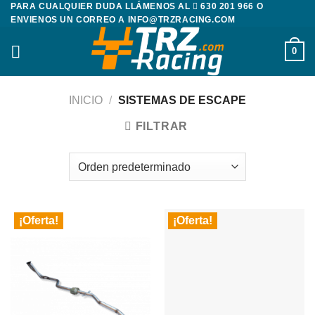
PARA CUALQUIER DUDA LLÁMENOS AL
630 201 966
O
Saltar
ENVIENOS UN CORREO A
INFO@TRZRACING.COM
al
contenido
0
INICIO
/
SISTEMAS DE ESCAPE
FILTRAR
¡Oferta!
¡Oferta!