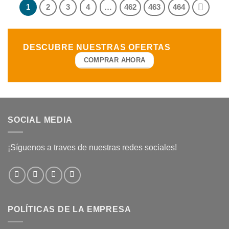
era:
es:
era:
es:
1
2
3
4
…
462
463
464
541.58€.
437.82€.
541.58€.
437.82
DESCUBRE NUESTRAS
OFERTAS
COMPRAR AHORA
SOCIAL MEDIA
¡Síguenos a traves de nuestras redes sociales!
POLÍTICAS DE LA EMPRESA