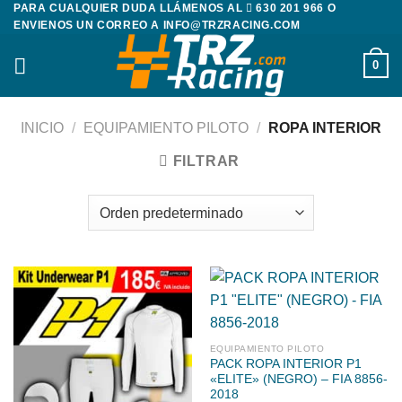
PARA CUALQUIER DUDA LLÁMENOS AL
630 201 966
O
Saltar
ENVIENOS UN CORREO A
INFO@TRZRACING.COM
al
contenido
0
INICIO
/
EQUIPAMIENTO PILOTO
/
ROPA INTERIOR
FILTRAR
EQUIPAMIENTO PILOTO
PACK ROPA INTERIOR P1
«ELITE» (NEGRO) – FIA 8856-
2018