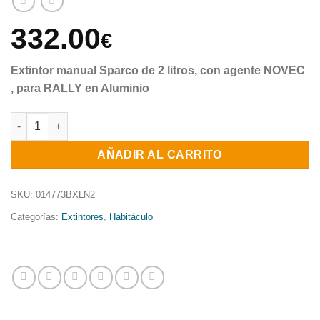
332.00
€
Extintor manual Sparco de 2 litros, con agente NOVEC
, para RALLY en Aluminio
014773BXLN2 - EXTINTOR MANUAL SPARCO 2 LT. "NOVEC" can
AÑADIR AL CARRITO
SKU:
014773BXLN2
Categorías:
Extintores
,
Habitáculo