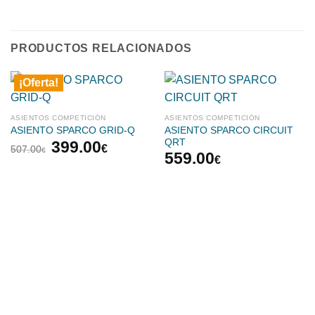
PRODUCTOS RELACIONADOS
¡Oferta!
ASIENTOS COMPETICIÓN
ASIENTOS COMPETICIÓN
ASIENTO SPARCO CIRCUIT
ASIENTO SPARCO GRID-Q
El
El
QRT
399.00
€
507.00
€
559.00
precio
precio
€
original
actual
era:
es:
507.00€.
399.00€.