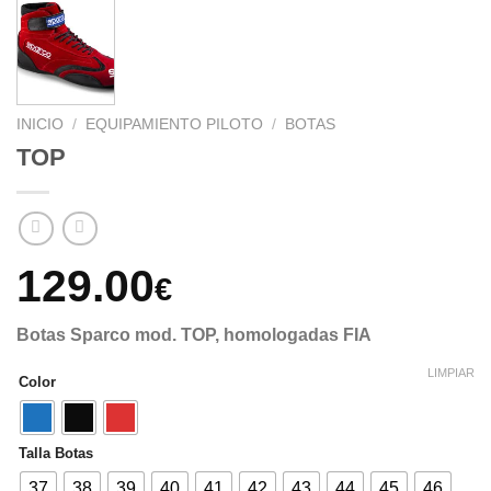
INICIO
/
EQUIPAMIENTO PILOTO
/
BOTAS
TOP
129.00
€
Botas Sparco mod. TOP, homologadas FIA
LIMPIAR
Color
Talla Botas
37
38
39
40
41
42
43
44
45
46