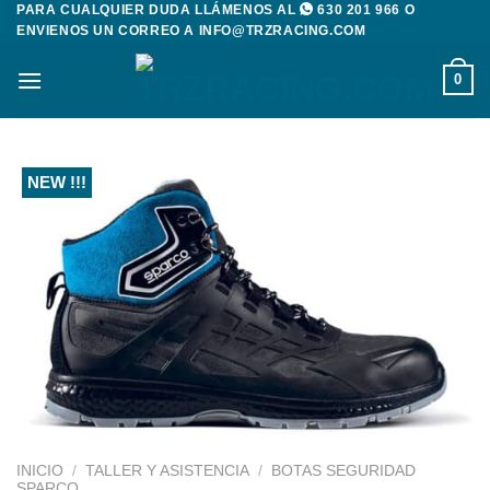
PARA CUALQUIER DUDA LLÁMENOS AL
630 201 966
O
Saltar
ENVIENOS UN CORREO A
INFO@TRZRACING.COM
al
contenido
0
NEW !!!
INICIO
/
TALLER Y ASISTENCIA
/
BOTAS SEGURIDAD
SPARCO