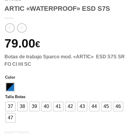
ARTIC «WATERPROOF» ESD S7S
79.00
€
Botas de trabajo Sparco mod. «ARTIC» ESD S7S SR
FO CI HI SC
Color
Talla Botas
37
38
39
40
41
42
43
44
45
46
47