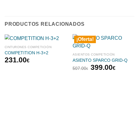
PRODUCTOS RELACIONADOS
¡Oferta!
CINTURONES COMPETICIÓN
COMPETITION H-3+2
ASIENTOS COMPETICIÓN
231.00
€
ASIENTO SPARCO GRID-Q
El
El
399.00
€
507.00
€
precio
precio
original
actual
era:
es:
507.00€.
399.00