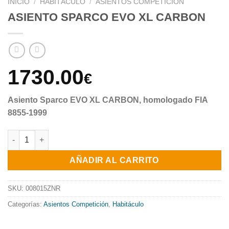
INICIO
/
HABITÁCULO
/
ASIENTOS COMPETICIÓN
ASIENTO SPARCO EVO XL CARBON
1730.00
€
Asiento Sparco EVO XL CARBON, homologado FIA
8855-1999
ASIENTO SPARCO EVO XL CARBON cantidad
AÑADIR AL CARRITO
SKU:
008015ZNR
Categorías:
Asientos Competición
,
Habitáculo