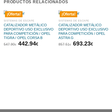
PRODUCTOS RELACIONADOS
¡Oferta!
¡Oferta!
SISTEMAS DE ESCAPE
SISTEMAS DE ESCAPE
CATALIZADOR METÁLICO
CATALIZADOR METÁLICO
DEPORTIVO USO EXCLUSIVO
DEPORTIVO USO EXCLUSIVO
PARA COMPETICIÓN / OPEL
PARA COMPETICIÓN / OPEL
TIGRA / OPEL CORSA B
ASTRA G
El
El
El
El
442.94
693.23
€
€
547.90
857.51
€
€
precio
precio
precio
precio
original
actual
original
actual
era:
es:
era:
es:
547.90€.
442.94€.
857.51€.
693.23