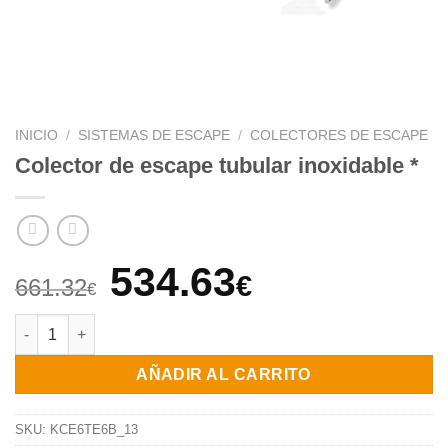
INICIO
/
SISTEMAS DE ESCAPE
/
COLECTORES DE ESCAPE
Colector de escape tubular inoxidable *
El
El
534.63
€
661.32
€
precio
precio
Colector de escape tubular inoxidable * cantidad
original
actual
AÑADIR AL CARRITO
era:
es:
661.32€.
534.63€.
SKU:
KCE6TE6B_13