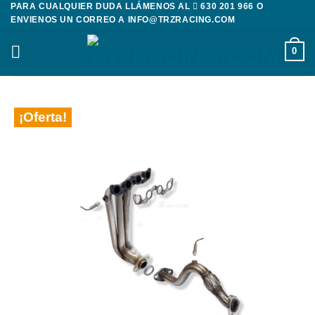
PARA CUALQUIER DUDA LLÁMENOS AL
630 201 966
O
Saltar
ENVIENOS UN CORREO A
INFO@TRZRACING.COM
al
contenido
0
¡Oferta!