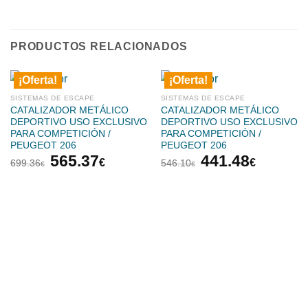
PRODUCTOS RELACIONADOS
¡Oferta!
¡Oferta!
SISTEMAS DE ESCAPE
SISTEMAS DE ESCAPE
CATALIZADOR METÁLICO
CATALIZADOR METÁLICO
DEPORTIVO USO EXCLUSIVO
DEPORTIVO USO EXCLUSIVO
PARA COMPETICIÓN /
PARA COMPETICIÓN /
PEUGEOT 206
PEUGEOT 206
El
El
El
El
565.37
441.48
€
€
699.36
546.10
€
€
precio
precio
precio
precio
original
actual
original
actual
era:
es:
era:
es:
699.36€.
565.37€.
546.10€.
441.48