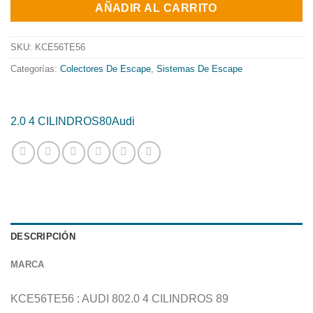
AÑADIR AL CARRITO
era:
es:
1025.10€.
828.71€.
SKU:
KCE56TE56
Categorías:
Colectores De Escape
,
Sistemas De Escape
2.0 4 CILINDROS
80
Audi
DESCRIPCIÓN
MARCA
KCE56TE56 : AUDI 802.0 4 CILINDROS 89