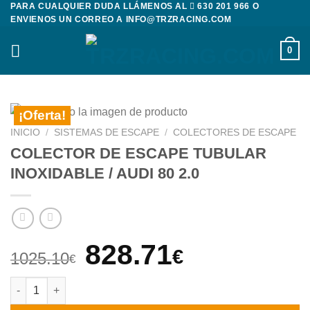
PARA CUALQUIER DUDA LLÁMENOS AL
630 201 966
O
Saltar
ENVIENOS UN CORREO A
INFO@TRZRACING.COM
al
contenido
0
¡Oferta!
INICIO
/
SISTEMAS DE ESCAPE
/
COLECTORES DE ESCAPE
COLECTOR DE ESCAPE TUBULAR
INOXIDABLE / AUDI 80 2.0
El
El
828.71
€
1025.10
€
precio
precio
COLECTOR DE ESCAPE TUBULAR INOXIDABLE / AUDI 80 2.0 ca
original
actual