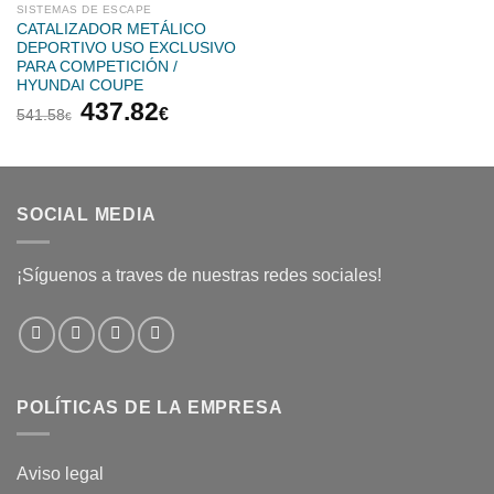
SISTEMAS DE ESCAPE
CATALIZADOR METÁLICO
DEPORTIVO USO EXCLUSIVO
PARA COMPETICIÓN /
HYUNDAI COUPE
El
El
437.82
€
541.58
€
precio
precio
original
actual
era:
es:
541.58€.
437.82€.
SOCIAL MEDIA
¡Síguenos a traves de nuestras redes sociales!
POLÍTICAS DE LA EMPRESA
Aviso legal