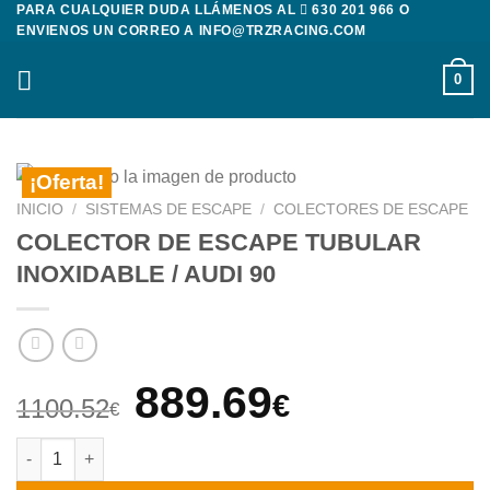
PARA CUALQUIER DUDA LLÁMENOS AL
630 201 966
O
Saltar
ENVIENOS UN CORREO A
INFO@TRZRACING.COM
al
contenido
0
¡Oferta!
INICIO
/
SISTEMAS DE ESCAPE
/
COLECTORES DE ESCAPE
COLECTOR DE ESCAPE TUBULAR
INOXIDABLE / AUDI 90
El
El
889.69
€
1100.52
€
precio
precio
COLECTOR DE ESCAPE TUBULAR INOXIDABLE / AUDI 90 canti
original
actual