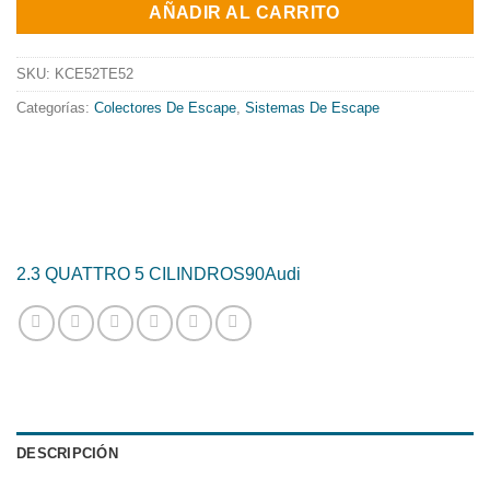
AÑADIR AL CARRITO
era:
es:
1100.52€.
889.69€.
SKU:
KCE52TE52
Categorías:
Colectores De Escape
,
Sistemas De Escape
2.3 QUATTRO 5 CILINDROS
90
Audi
DESCRIPCIÓN