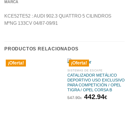
MARCA
KCE52TE52 : AUDI 902.3 QUATTRO 5 CILINDROS
MºNG 133CV 04/87-09/91
PRODUCTOS RELACIONADOS
¡Oferta!
¡Oferta!
SISTEMAS DE ESCAPE
CATALIZADOR METÁLICO
DEPORTIVO USO EXCLUSIVO
PARA COMPETICIÓN / OPEL
TIGRA / OPEL CORSA B
El
El
442.94
€
547.90
€
precio
precio
original
actual
era:
es:
547.90€.
442.94