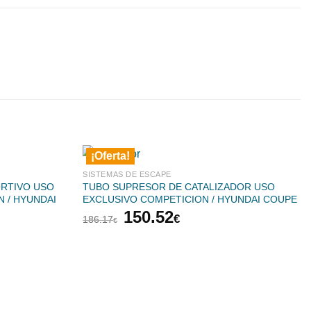
¡Oferta!
SISTEMAS DE ESCAPE
ORTIVO USO
TUBO SUPRESOR DE CATALIZADOR USO
 / HYUNDAI
EXCLUSIVO COMPETICION / HYUNDAI COUPE
El
El
150.52
€
186.17
€
precio
precio
original
actual
era:
es:
186.17€.
150.52€.
€.