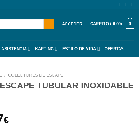
CARRITO /
0.00
0
ACCEDER
€
 ASISTENCIA
KARTING
ESTILO DE VIDA
OFERTAS
E
/
COLECTORES DE ESCAPE
ESCAPE TUBULAR INOXIDABLE
El
7
€
o
precio
R INOXIDABLE / AUDI A4 cantidad