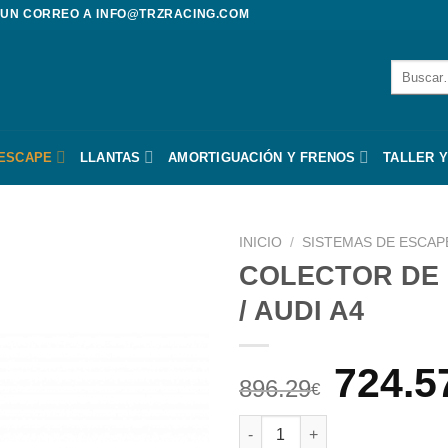
 UN CORREO A
INFO@TRZRACING.COM
Buscar
por:
 ESCAPE
LLANTAS
AMORTIGUACIÓN Y FRENOS
TALLER Y
INICIO
/
SISTEMAS DE ESCAP
COLECTOR DE 
/ AUDI A4
El
724.5
896.29
€
preci
COLECTOR DE ESCAPE TUBULA