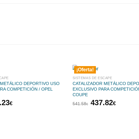
¡Oferta!
CAPE
SISTEMAS DE ESCAPE
 METÁLICO DEPORTIVO USO
CATALIZADOR METÁLICO DEP
RA COMPETICIÓN / OPEL
EXCLUSIVO PARA COMPETICIÓN
COUPE
El
El
El
.23
437.82
€
€
541.58
€
cio
precio
precio
precio
inal
actual
original
actual
es:
era:
es:
.51€.
693.23€.
541.58€.
437.82