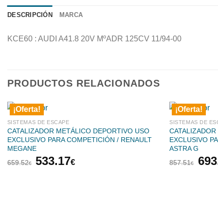
DESCRIPCIÓN
MARCA
KCE60 : AUDI A41.8 20V MºADR 125CV 11/94-00
PRODUCTOS RELACIONADOS
¡Oferta!
¡Oferta!
SISTEMAS DE ESCAPE
SISTEMAS DE ES
CATALIZADOR METÁLICO DEPORTIVO USO
CATALIZADOR
EXCLUSIVO PARA COMPETICIÓN / RENAULT
EXCLUSIVO PA
MEGANE
ASTRA G
El
El
El
533.17
693
€
659.52
857.51
€
€
precio
precio
pre
original
actual
orig
era:
es:
era:
659.52€.
533.17€.
857