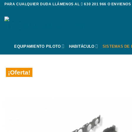
Saltar
PARA CUALQUIER DUDA LLÁMENOS AL
630 201 966
O ENVIENOS
al
contenido
EQUIPAMIENTO PILOTO
HABITÁCULO
SISTEMAS DE
¡Oferta!