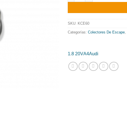
origin
era:
896.2
SKU:
KCE60
Categorías:
Colectores De Escape
,
1.8 20V
A4
Audi