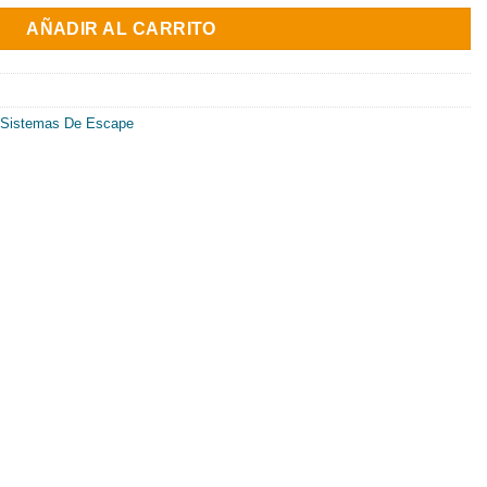
al
actual
AÑADIR AL CARRITO
es:
9€.
724.57€.
Sistemas De Escape