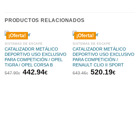
PRODUCTOS RELACIONADOS
¡Oferta!
¡Oferta!
SISTEMAS DE ESCAPE
SISTEMAS DE ESCAPE
CATALIZADOR METÁLICO
CATALIZADOR METÁLICO
DEPORTIVO USO EXCLUSIVO
DEPORTIVO USO EXCLUSIVO
PARA COMPETICIÓN / OPEL
PARA COMPETICIÓN /
TIGRA / OPEL CORSA B
RENAULT CLIO II SPORT
El
El
El
El
442.94
520.19
€
€
547.90
643.46
€
€
precio
precio
precio
precio
original
actual
original
actual
era:
es:
era:
es:
547.90€.
442.94€.
643.46€.
520.19