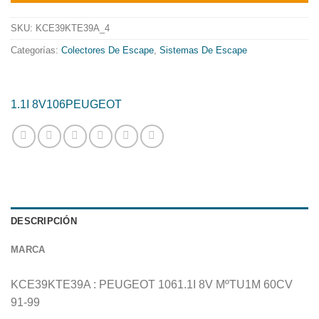
era:
es:
751.96€.
607.90€.
SKU:
KCE39KTE39A_4
Categorías:
Colectores De Escape
,
Sistemas De Escape
1.1I 8V
106
PEUGEOT
DESCRIPCIÓN
MARCA
KCE39KTE39A : PEUGEOT 1061.1I 8V MºTU1M 60CV
91-99