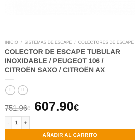
INICIO
/
SISTEMAS DE ESCAPE
/
COLECTORES DE ESCAPE
COLECTOR DE ESCAPE TUBULAR
INOXIDABLE / PEUGEOT 106 /
CITROËN SAXO / CITROËN AX
El
El
607.90
€
751.96
€
precio
precio
COLECTOR DE ESCAPE TUBULAR INOXIDABLE / PEUGEOT 106 /
original
actual
AÑADIR AL CARRITO