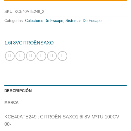
era:
es:
708.61€.
572.86€.
SKU:
KCE40ATE249_2
Categorías:
Colectores De Escape
,
Sistemas De Escape
1.6I 8V
CITROËN
SAXO
DESCRIPCIÓN
MARCA
KCE40ATE249 : CITROËN SAXO1.6I 8V MºTU 100CV
00-