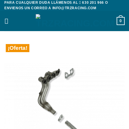
PARA CUALQUIER DUDA LLÁMENOS AL
630 201 966
O
Saltar
ENVIENOS UN CORREO A
INFO@TRZRACING.COM
al
contenido
0
¡Oferta!