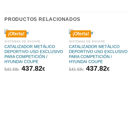
PRODUCTOS RELACIONADOS
¡Oferta!
¡Oferta!
SISTEMAS DE ESCAPE
SISTEMAS DE ESCAPE
CATALIZADOR METÁLICO
CATALIZADOR METÁLICO
DEPORTIVO USO EXCLUSIVO
DEPORTIVO USO EXCLUSIVO
PARA COMPETICIÓN /
PARA COMPETICIÓN /
HYUNDAI COUPE
HYUNDAI COUPE
El
El
El
El
437.82
437.82
€
€
541.58
541.58
€
€
precio
precio
precio
precio
original
actual
original
actual
era:
es:
era:
es:
541.58€.
437.82€.
541.58€.
437.82