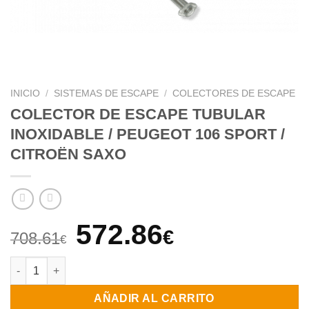
INICIO
/
SISTEMAS DE ESCAPE
/
COLECTORES DE ESCAPE
COLECTOR DE ESCAPE TUBULAR
INOXIDABLE / PEUGEOT 106 SPORT /
CITROËN SAXO
El
El
572.86
€
708.61
€
precio
precio
COLECTOR DE ESCAPE TUBULAR INOXIDABLE / PEUGEOT 106 
original
actual
AÑADIR AL CARRITO