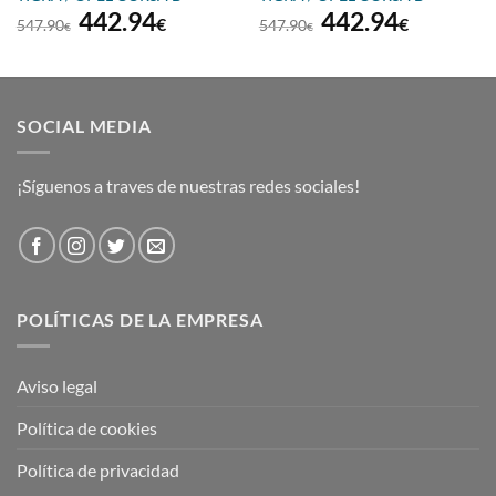
El
El
El
El
442.94
442.94
€
€
547.90
547.90
€
€
precio
precio
precio
precio
original
actual
original
actual
era:
es:
era:
es:
€.
547.90€.
442.94€.
547.90€.
442.94€
SOCIAL MEDIA
¡Síguenos a traves de nuestras redes sociales!
POLÍTICAS DE LA EMPRESA
Aviso legal
Política de cookies
Política de privacidad