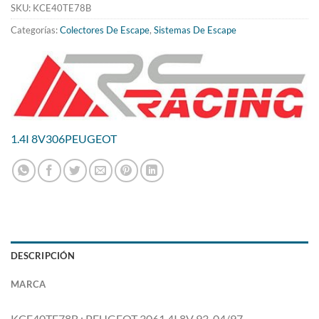
727.98€.
588.53€.
SKU:
KCE40TE78B
Categorías:
Colectores De Escape
,
Sistemas De Escape
1.4I 8V
306
PEUGEOT
DESCRIPCIÓN
MARCA
KCE40TE78B : PEUGEOT 3061.4I 8V 93-04/97