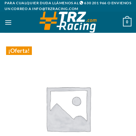
Saltar
PARA CUALQUIER DUDA LLÁMENOS AL
630 201 966
O ENVIENOS
UN CORREO A
INFO@TRZRACING.COM
al
contenido
0
¡Oferta!