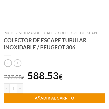
INICIO
/
SISTEMAS DE ESCAPE
/
COLECTORES DE ESCAPE
COLECTOR DE ESCAPE TUBULAR
INOXIDABLE / PEUGEOT 306
El
El
588.53
€
727.98
€
precio
precio
COLECTOR DE ESCAPE TUBULAR INOXIDABLE / PEUGEOT 306 cant
original
actual
AÑADIR AL CARRITO
era:
es: