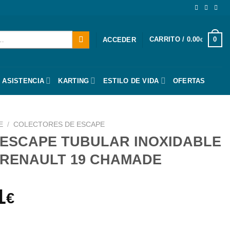
CARRITO /
0.00
0
ACCEDER
€
 ASISTENCIA
KARTING
ESTILO DE VIDA
OFERTAS
E
/
COLECTORES DE ESCAPE
ESCAPE TUBULAR INOXIDABLE
/ RENAULT 19 CHAMADE
El
1
€
o
precio
R INOXIDABLE / RENAULT 19 / RENAULT 19 CHAMADE cantida