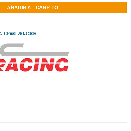
al
actual
AÑADIR AL CARRITO
es:
8€.
557.71€.
Sistemas De Escape