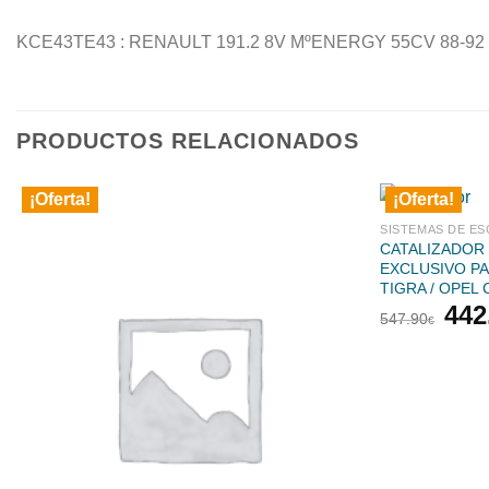
KCE43TE43 : RENAULT 191.2 8V MºENERGY 55CV 88-92
PRODUCTOS RELACIONADOS
¡Oferta!
¡Oferta!
SISTEMAS DE ES
CATALIZADOR
EXCLUSIVO PA
TIGRA / OPEL
El
442
547.90
€
pre
orig
era:
547