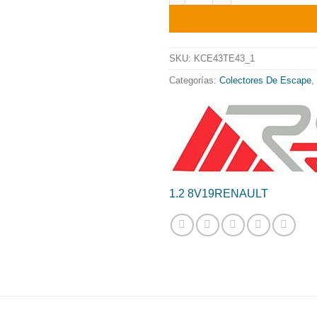
origin
era:
689.8
SKU:
KCE43TE43_1
Categorías:
Colectores De Escape
,
1.2 8V
19
RENAULT