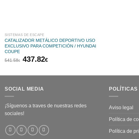
SISTEMAS DE ESCAPE
CATALIZADOR METÁLICO DEPORTIVO USO
EXCLUSIVO PARA COMPETICIÓN / HYUNDAI
COUPE
El
El
437.82
€
541.58
€
precio
precio
original
actual
era:
es:
541.58€.
437.82€.
SOCIAL MEDIA
POLÍTICAS
¡Síguenos a traves de nuestras redes
Aviso legal
sociales!
Política de c
Política de p