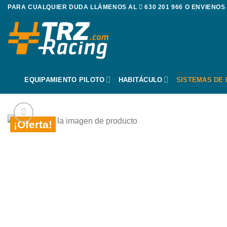
Saltar
PARA CUALQUIER DUDA LLÁMENOS AL
630 201 966
O ENVIENOS
al
contenido
EQUIPAMIENTO PILOTO
HABITÁCULO
SISTEMAS DE
¡Oferta!