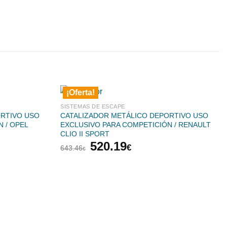
¡Oferta!
SISTEMAS DE ESCAPE
ORTIVO USO
CATALIZADOR METÁLICO DEPORTIVO USO
 / OPEL
EXCLUSIVO PARA COMPETICIÓN / RENAULT
CLIO II SPORT
El
El
520.19
€
643.46
€
precio
precio
original
actual
era:
es:
€.
643.46€.
520.19€.