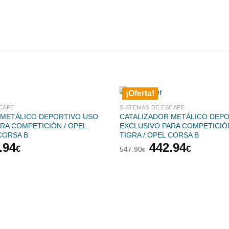
¡Oferta!
CAPE
SISTEMAS DE ESCAPE
 METÁLICO DEPORTIVO USO
CATALIZADOR METÁLICO DEP
RA COMPETICIÓN / OPEL
EXCLUSIVO PARA COMPETICIÓN
 CORSA B
TIGRA / OPEL CORSA B
El
El
El
.94
442.94
€
€
547.90
€
cio
precio
precio
precio
inal
actual
original
actual
es:
era:
es:
.90€.
442.94€.
547.90€.
442.94