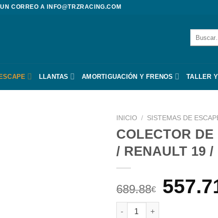
 UN CORREO A
INFO@TRZRACING.COM
Buscar
por:
 ESCAPE
LLANTAS
AMORTIGUACIÓN Y FRENOS
TALLER Y
INICIO
/
SISTEMAS DE ESCAP
COLECTOR DE 
/ RENAULT 19 
El
557.7
689.88
€
preci
COLECTOR DE ESCAPE TUBULA