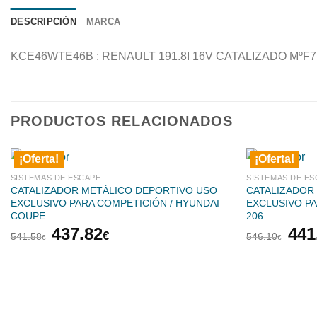
DESCRIPCIÓN
MARCA
KCE46WTE46B : RENAULT 191.8I 16V CATALIZADO MºF7
PRODUCTOS RELACIONADOS
¡Oferta!
¡Oferta!
SISTEMAS DE ESCAPE
SISTEMAS DE ES
CATALIZADOR METÁLICO DEPORTIVO USO
CATALIZADOR
EXCLUSIVO PARA COMPETICIÓN / HYUNDAI
EXCLUSIVO P
COUPE
206
El
El
El
437.82
441
€
541.58
546.10
€
€
precio
precio
pre
original
actual
orig
era:
es:
era:
541.58€.
437.82€.
546