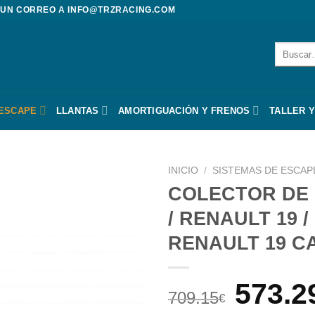
 UN CORREO A
INFO@TRZRACING.COM
Buscar
por:
 ESCAPE
LLANTAS
AMORTIGUACIÓN Y FRENOS
TALLER Y
INICIO
/
SISTEMAS DE ESCAP
COLECTOR DE 
/ RENAULT 19 
RENAULT 19 C
El
573.2
709.15
€