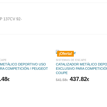
P 137CV 92-
¡Oferta!
CAPE
SISTEMAS DE ESCAPE
 METÁLICO DEPORTIVO USO
CATALIZADOR METÁLICO DEP
ARA COMPETICIÓN / PEUGEOT
EXCLUSIVO PARA COMPETICIÓN
COUPE
El
El
El
.48
437.82
€
€
541.58
€
cio
precio
precio
precio
inal
actual
original
actual
es:
era:
es:
.10€.
441.48€.
541.58€.
437.82