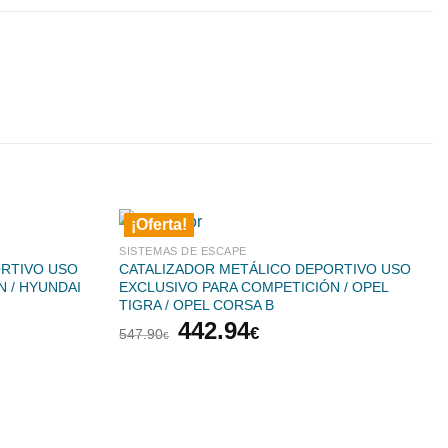
¡Oferta!
SISTEMAS DE ESCAPE
ORTIVO USO
CATALIZADOR METÁLICO DEPORTIVO USO
 / HYUNDAI
EXCLUSIVO PARA COMPETICIÓN / OPEL
TIGRA / OPEL CORSA B
El
El
442.94
€
547.90
€
precio
precio
original
actual
era:
es:
€.
547.90€.
442.94€.