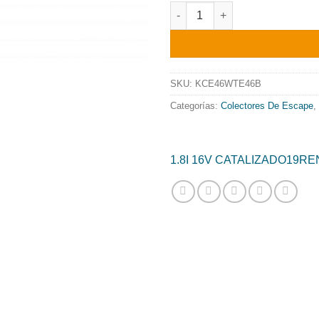
preci
COLECTOR DE ESCAPE TUBULA
origin
era:
709.1
SKU:
KCE46WTE46B
Categorías:
Colectores De Escape
,
1.8I 16V CATALIZADO
19
RE