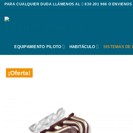
Saltar
PARA CUALQUIER DUDA LLÁMENOS AL
630 201 966
O ENVIENOS
al
contenido
EQUIPAMIENTO PILOTO
HABITÁCULO
SISTEMAS DE
¡Oferta!