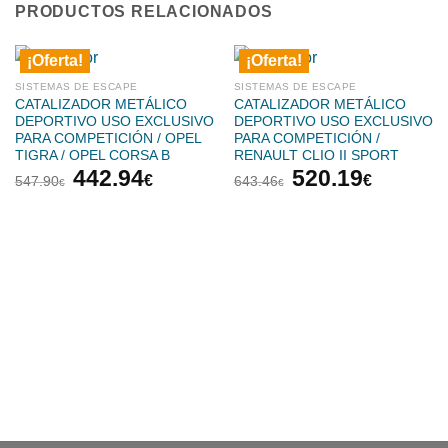
PRODUCTOS RELACIONADOS
¡Oferta!
¡Oferta!
SISTEMAS DE ESCAPE
SISTEMAS DE ESCAPE
CATALIZADOR METÁLICO
CATALIZADOR METÁLICO
DEPORTIVO USO EXCLUSIVO
DEPORTIVO USO EXCLUSIVO
PARA COMPETICIÓN / OPEL
PARA COMPETICIÓN /
TIGRA / OPEL CORSA B
RENAULT CLIO II SPORT
El
El
El
El
442.94
520.19
€
€
547.90
643.46
€
€
precio
precio
precio
precio
original
actual
original
actual
era:
es:
era:
es:
547.90€.
442.94€.
643.46€.
520.19