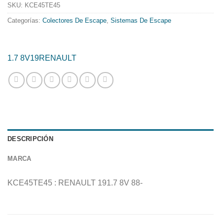
599.54€.
484.68€.
SKU:
KCE45TE45
Categorías:
Colectores De Escape
,
Sistemas De Escape
1.7 8V
19
RENAULT
DESCRIPCIÓN
MARCA
KCE45TE45 : RENAULT 191.7 8V 88-