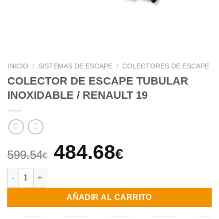
INICIO
/
SISTEMAS DE ESCAPE
/
COLECTORES DE ESCAPE
COLECTOR DE ESCAPE TUBULAR
INOXIDABLE / RENAULT 19
El
El
484.68
€
599.54
€
precio
precio
COLECTOR DE ESCAPE TUBULAR INOXIDABLE / RENAULT 19 c
original
actual
AÑADIR AL CARRITO
era:
es: