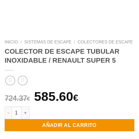
INICIO
/
SISTEMAS DE ESCAPE
/
COLECTORES DE ESCAPE
COLECTOR DE ESCAPE TUBULAR
INOXIDABLE / RENAULT SUPER 5
El
El
585.60
€
724.37
€
precio
precio
COLECTOR DE ESCAPE TUBULAR INOXIDABLE / RENAULT SUPE
original
actual
AÑADIR AL CARRITO
era:
es: