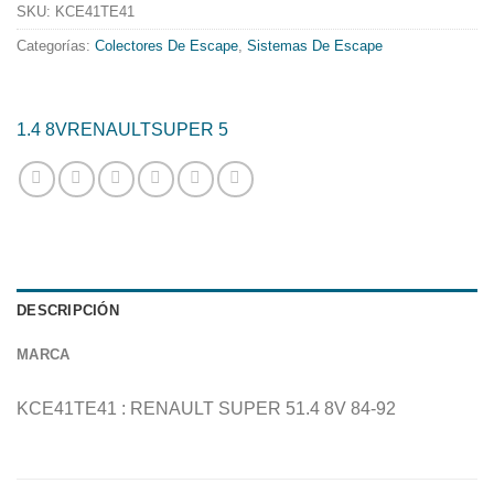
724.37€.
585.60€.
SKU:
KCE41TE41
Categorías:
Colectores De Escape
,
Sistemas De Escape
1.4 8V
RENAULT
SUPER 5
DESCRIPCIÓN
MARCA
KCE41TE41 : RENAULT SUPER 51.4 8V 84-92