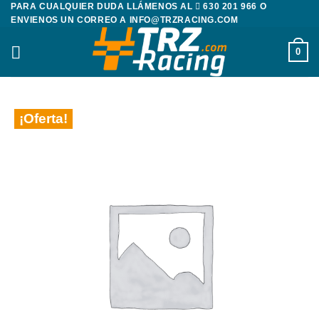
PARA CUALQUIER DUDA LLÁMENOS AL
630 201 966
O
Saltar
ENVIENOS UN CORREO A
INFO@TRZRACING.COM
al
contenido
0
¡Oferta!