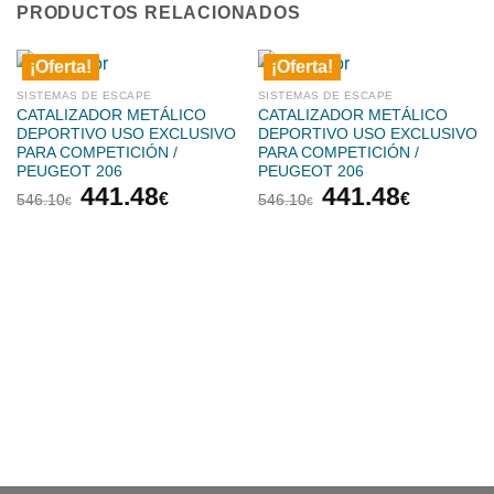
PRODUCTOS RELACIONADOS
¡Oferta!
¡Oferta!
SISTEMAS DE ESCAPE
SISTEMAS DE ESCAPE
CATALIZADOR METÁLICO
CATALIZADOR METÁLICO
DEPORTIVO USO EXCLUSIVO
DEPORTIVO USO EXCLUSIVO
PARA COMPETICIÓN /
PARA COMPETICIÓN /
PEUGEOT 206
PEUGEOT 206
El
El
El
El
441.48
441.48
€
€
546.10
546.10
€
€
precio
precio
precio
precio
original
actual
original
actual
era:
es:
era:
es:
546.10€.
441.48€.
546.10€.
441.48