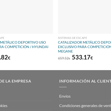
APE
SISTEMAS DE ESCAPE
 METÁLICO DEPORTIVO USO
CATALIZADOR METÁLICO DEPO
RA COMPETICIÓN / HYUNDAI
EXCLUSIVO PARA COMPETICIÓN
MEGANE
El
El
El
.82
533.17
€
€
659.52
€
io
precio
precio
precio
inal
actual
original
actual
es:
era:
es:
.58€.
437.82€.
659.52€.
533.17
DE LA EMPRESA
INFORMACIÓN AL CLIEN
Envíos
okies
Condiciones generales de ven