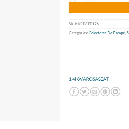
origin
era:
722.2
SKU:
KCE6TE176
Categorías:
Colectores De Escape
,
S
1.4I 8V
AROSA
SEAT