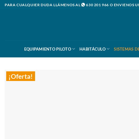
Saltar
PARA CUALQUIER DUDA LLÁMENOS AL
630 201 966
O ENVIENOS U
al
contenido
EQUIPAMIENTO PILOTO
HABITÁCULO
SISTEMAS D
¡Oferta!