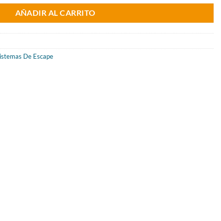
al
actual
AÑADIR AL CARRITO
es:
5€.
583.88€.
istemas De Escape