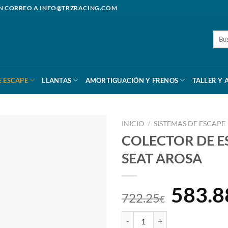
N CORREO A
INFO@TRZRACING.COM
Busc
por:
E ESCAPE
LLANTAS
AMORTIGUACIÓN Y FRENOS
TALLER Y 
INICIO
/
SISTEMAS DE ESCAPE
COLECTOR DE E
SEAT AROSA
El
583.8
722.25
€
preci
COLECTOR DE ESCAPE TUBULAR 