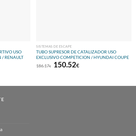
SISTEMAS DE ESCAPE
RTIVO USO
TUBO SUPRESOR DE CATALIZADOR USO
 / RENAULT
EXCLUSIVO COMPETICION / HYUNDAI COUPE
El
El
150.52
€
186.17
€
precio
precio
original
actual
era:
es:
186.17€.
150.52€.
€.
TE
ta