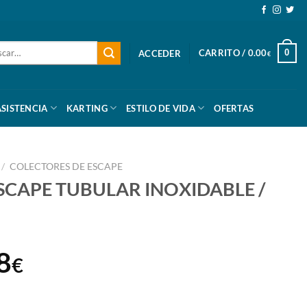
ar
CARRITO /
0.00
0
ACCEDER
€
ASISTENCIA
KARTING
ESTILO DE VIDA
OFERTAS
/
COLECTORES DE ESCAPE
SCAPE TUBULAR INOXIDABLE /
El
8
€
o
precio
INOXIDABLE / SEAT AROSA cantidad