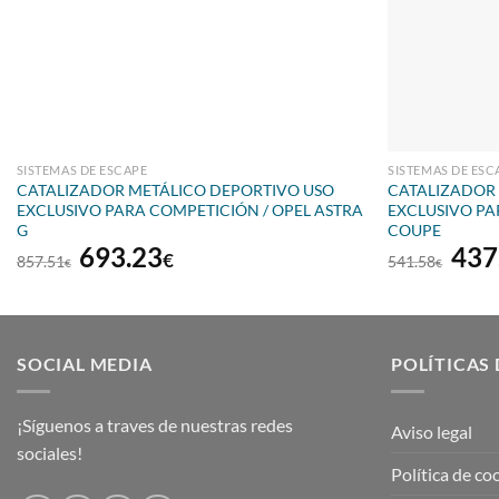
SISTEMAS DE ESCAPE
SISTEMAS DE ESC
CATALIZADOR METÁLICO DEPORTIVO USO
CATALIZADOR
EXCLUSIVO PARA COMPETICIÓN / OPEL ASTRA
EXCLUSIVO PA
G
COUPE
El
El
El
693.23
437
€
857.51
541.58
€
€
precio
precio
prec
original
actual
orig
era:
es:
era:
857.51€.
693.23€.
541
SOCIAL MEDIA
POLÍTICAS 
¡Síguenos a traves de nuestras redes
Aviso legal
sociales!
Política de co