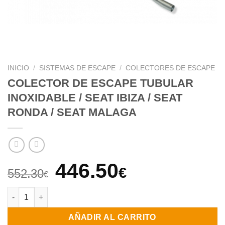
INICIO
/
SISTEMAS DE ESCAPE
/
COLECTORES DE ESCAPE
COLECTOR DE ESCAPE TUBULAR
INOXIDABLE / SEAT IBIZA / SEAT
RONDA / SEAT MALAGA
El
El
446.50
€
552.30
€
precio
precio
COLECTOR DE ESCAPE TUBULAR INOXIDABLE / SEAT IBIZA / S
original
actual
AÑADIR AL CARRITO