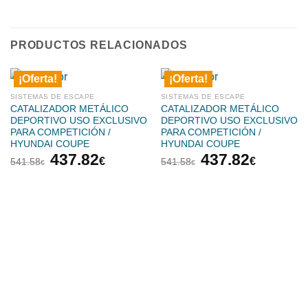
PRODUCTOS RELACIONADOS
¡Oferta!
¡Oferta!
SISTEMAS DE ESCAPE
SISTEMAS DE ESCAPE
CATALIZADOR METÁLICO
CATALIZADOR METÁLICO
DEPORTIVO USO EXCLUSIVO
DEPORTIVO USO EXCLUSIVO
PARA COMPETICIÓN /
PARA COMPETICIÓN /
HYUNDAI COUPE
HYUNDAI COUPE
El
El
El
El
437.82
437.82
€
€
541.58
541.58
€
€
precio
precio
precio
precio
original
actual
original
actual
era:
es:
era:
es:
541.58€.
437.82€.
541.58€.
437.82