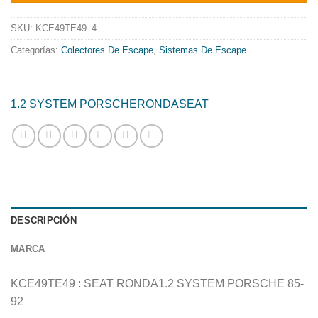
era:
es:
552.30€.
446.50€.
SKU:
KCE49TE49_4
Categorías:
Colectores De Escape
,
Sistemas De Escape
1.2 SYSTEM PORSCHE
RONDA
SEAT
DESCRIPCIÓN
MARCA
KCE49TE49 : SEAT RONDA1.2 SYSTEM PORSCHE 85-
92