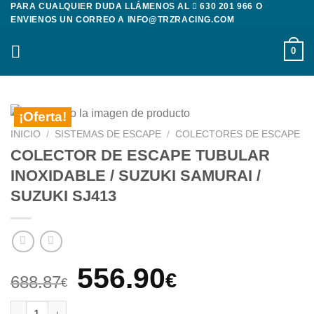
PARA CUALQUIER DUDA LLÁMENOS AL
630 201 966
O
Saltar
ENVIENOS UN CORREO A
INFO@TRZRACING.COM
al
contenido
0
¡Oferta!
INICIO
/
SISTEMAS DE ESCAPE
/
COLECTORES DE ESCAPE
COLECTOR DE ESCAPE TUBULAR
INOXIDABLE / SUZUKI SAMURAI /
SUZUKI SJ413
El
El
556.90
€
688.87
€
precio
precio
COLECTOR DE ESCAPE TUBULAR INOXIDABLE / SUZUKI SAMURA