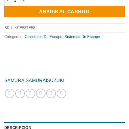
original
actual
AÑADIR AL CARRITO
era:
es:
688.87€.
556.90€.
SKU:
KCE58TE58
Categorías:
Colectores De Escape
,
Sistemas De Escape
SAMURAI
SAMURAI
SUZUKI
DESCRIPCIÓN