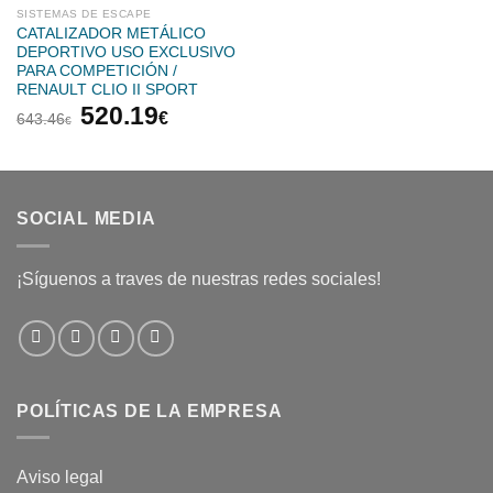
SISTEMAS DE ESCAPE
CATALIZADOR METÁLICO
DEPORTIVO USO EXCLUSIVO
PARA COMPETICIÓN /
RENAULT CLIO II SPORT
El
El
520.19
€
643.46
€
precio
precio
original
actual
era:
es:
643.46€.
520.19€.
SOCIAL MEDIA
¡Síguenos a traves de nuestras redes sociales!
POLÍTICAS DE LA EMPRESA
Aviso legal