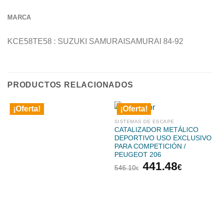
MARCA
KCE58TE58 : SUZUKI SAMURAISAMURAI 84-92
PRODUCTOS RELACIONADOS
¡Oferta!
¡Oferta!
SISTEMAS DE ESCAPE
CATALIZADOR METÁLICO
DEPORTIVO USO EXCLUSIVO
PARA COMPETICIÓN /
PEUGEOT 206
El
El
441.48
€
546.10
€
precio
precio
original
actual
era:
es:
546.10€.
441.48