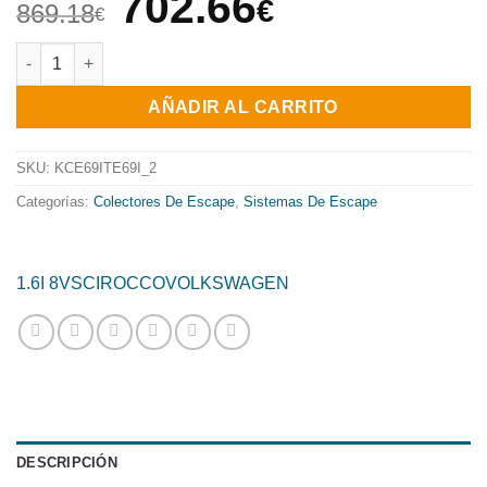
El
El
702.66
€
869.18
€
precio
precio
COLECTOR DE ESCAPE TUBULAR INOXIDABLE / VOLKSWAGEN 
original
actual
AÑADIR AL CARRITO
era:
es:
869.18€.
702.66€.
SKU:
KCE69ITE69I_2
Categorías:
Colectores De Escape
,
Sistemas De Escape
1.6I 8V
SCIROCCO
VOLKSWAGEN
DESCRIPCIÓN