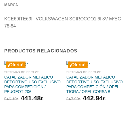
MARCA
KCE69ITE69I : VOLKSWAGEN SCIROCCO1.6I 8V MºEG
78-84
PRODUCTOS RELACIONADOS
¡Oferta!
¡Oferta!
SISTEMAS DE ESCAPE
SISTEMAS DE ESCAPE
CATALIZADOR METÁLICO
CATALIZADOR METÁLICO
DEPORTIVO USO EXCLUSIVO
DEPORTIVO USO EXCLUSIVO
PARA COMPETICIÓN /
PARA COMPETICIÓN / OPEL
PEUGEOT 206
TIGRA / OPEL CORSA B
El
El
El
El
441.48
442.94
€
€
546.10
547.90
€
€
precio
precio
precio
precio
original
actual
original
actual
era:
es:
era:
es:
546.10€.
441.48€.
547.90€.
442.94