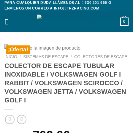
PARA CUALQUIER DUDA LLÁMENOS AL
630 201 966
O
Saltar
ENVIENOS UN CORREO A
INFO@TRZRACING.COM
al
contenido
0
¡Oferta!
INICIO
/
SISTEMAS DE ESCAPE
/
COLECTORES DE ESCAPE
COLECTOR DE ESCAPE TUBULAR
INOXIDABLE / VOLKSWAGEN GOLF I
RABBIT / VOLKSWAGEN SCIROCCO /
VOLKSWAGEN JETTA / VOLKSWAGEN
GOLF I