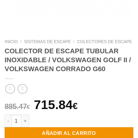
INICIO
/
SISTEMAS DE ESCAPE
/
COLECTORES DE ESCAPE
COLECTOR DE ESCAPE TUBULAR
INOXIDABLE / VOLKSWAGEN GOLF II /
VOLKSWAGEN CORRADO G60
El
El
715.84
€
885.47
€
precio
precio
COLECTOR DE ESCAPE TUBULAR INOXIDABLE / VOLKSWAGEN 
original
actual
AÑADIR AL CARRITO