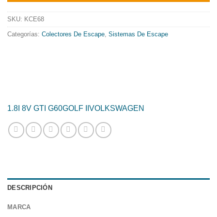
era:
es:
885.47€.
715.84€.
SKU:
KCE68
Categorías:
Colectores De Escape
,
Sistemas De Escape
1.8I 8V GTI G60
GOLF II
VOLKSWAGEN
DESCRIPCIÓN
MARCA