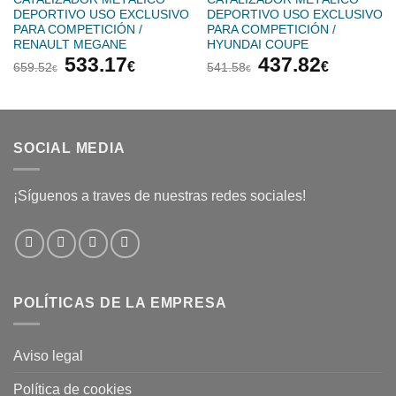
DEPORTIVO USO EXCLUSIVO
DEPORTIVO USO EXCLUSIVO
PARA COMPETICIÓN /
PARA COMPETICIÓN /
RENAULT MEGANE
HYUNDAI COUPE
El
El
El
El
533.17
437.82
€
€
659.52
541.58
€
€
precio
precio
precio
precio
original
actual
original
actual
era:
es:
era:
es:
659.52€.
533.17€.
541.58€.
437.82
SOCIAL MEDIA
¡Síguenos a traves de nuestras redes sociales!
POLÍTICAS DE LA EMPRESA
Aviso legal
Política de cookies