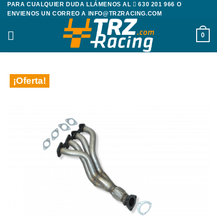
PARA CUALQUIER DUDA LLÁMENOS AL
630 201 966
O
Saltar
ENVIENOS UN CORREO A
INFO@TRZRACING.COM
al
contenido
0
¡Oferta!