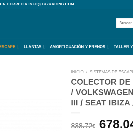
 UN CORREO A
INFO@TRZRACING.COM
Buscar
por:
 ESCAPE
LLANTAS
AMORTIGUACIÓN Y FRENOS
TALLER Y
INICIO
/
SISTEMAS DE ESCAP
COLECTOR DE 
/ VOLKSWAGEN
III / SEAT IBI
El
678.0
838.72
€