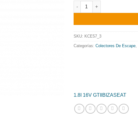
preci
COLECTOR DE ESCAPE TUBULA
origin
era:
838.7
SKU:
KCE57_3
Categorías:
Colectores De Escape
,
1.8I 16V GTI
IBIZA
SEAT