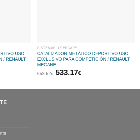
SISTEMAS DE ESCAPE
ORTIVO USO
CATALIZADOR METÁLICO DEPORTIVO USO
N / RENAULT
EXCLUSIVO PARA COMPETICIÓN / RENAULT
MEGANE
El
El
533.17
€
659.52
€
precio
precio
original
actual
era:
es:
€.
659.52€.
533.17€.
NTE
nta