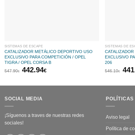
SISTEMAS DE ESCAPE
SISTEMAS DE ES
CATALIZADOR METÁLICO DEPORTIVO USO
CATALIZADOR
EXCLUSIVO PARA COMPETICIÓN / OPEL
EXCLUSIVO P
TIGRA / OPEL CORSA B
206
El
El
El
442.94
441
€
547.90
546.10
€
€
precio
precio
pre
original
actual
orig
era:
es:
era:
547.90€.
442.94€.
546
SOCIAL MEDIA
POLÍTICAS
¡Síguenos a traves de nuestras redes
Aviso legal
sociales!
Política de c