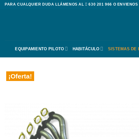
Saltar
PARA CUALQUIER DUDA LLÁMENOS AL
630 201 966
O ENVIENOS
al
contenido
EQUIPAMIENTO PILOTO
HABITÁCULO
SISTEMAS DE
¡Oferta!