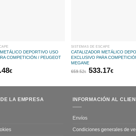
CAPE
SISTEMAS DE ESCAPE
 METÁLICO DEPORTIVO USO
CATALIZADOR METÁLICO DEP
ARA COMPETICIÓN / PEUGEOT
EXCLUSIVO PARA COMPETICIÓ
MEGANE
El
El
El
.48
533.17
€
€
659.52
€
cio
precio
precio
precio
inal
actual
original
actual
es:
era:
es:
.10€.
441.48€.
659.52€.
533.17
 DE LA EMPRESA
INFORMACIÓN AL CLIE
Envíos
ookies
Condiciones generales de ve