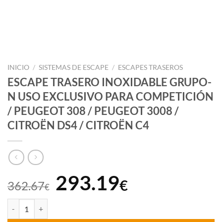
INICIO
/
SISTEMAS DE ESCAPE
/
ESCAPES TRASEROS
ESCAPE TRASERO INOXIDABLE GRUPO-
N USO EXCLUSIVO PARA COMPETICIÓN
/ PEUGEOT 308 / PEUGEOT 3008 /
CITROËN DS4 / CITROËN C4
El
El
293.19
€
362.67
€
precio
precio
ESCAPE TRASERO INOXIDABLE GRUPO-N USO EXCLUSIVO PARA COM
original
actual