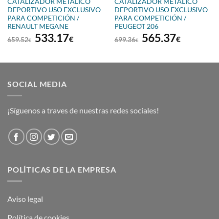
CATALIZADOR METÁLICO
CATALIZADOR METÁLICO
DEPORTIVO USO EXCLUSIVO
DEPORTIVO USO EXCLUSIVO
PARA COMPETICIÓN /
PARA COMPETICIÓN /
RENAULT MEGANE
PEUGEOT 206
El
El
El
El
533.17
565.37
€
€
659.52
699.36
€
€
precio
precio
precio
precio
original
actual
original
actual
era:
es:
era:
es:
€.
659.52€.
533.17€.
699.36€.
565.37€
SOCIAL MEDIA
¡Síguenos a traves de nuestras redes sociales!
POLÍTICAS DE LA EMPRESA
Aviso legal
Política de cookies