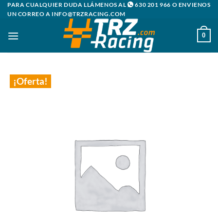
Saltar
PARA CUALQUIER DUDA LLÁMENOS AL
630 201 966
O ENVIENOS
UN CORREO A
INFO@TRZRACING.COM
al
contenido
0
¡Oferta!