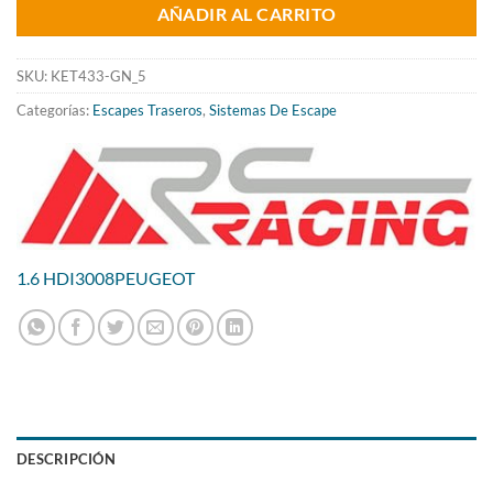
AÑADIR AL CARRITO
era:
es:
362.67€.
293.19€.
SKU:
KET433-GN_5
Categorías:
Escapes Traseros
,
Sistemas De Escape
1.6 HDI
3008
PEUGEOT
DESCRIPCIÓN