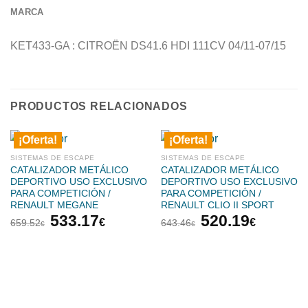
MARCA
KET433-GA : CITROËN DS41.6 HDI 111CV 04/11-07/15
PRODUCTOS RELACIONADOS
¡Oferta!
¡Oferta!
SISTEMAS DE ESCAPE
SISTEMAS DE ESCAPE
CATALIZADOR METÁLICO
CATALIZADOR METÁLICO
DEPORTIVO USO EXCLUSIVO
DEPORTIVO USO EXCLUSIVO
PARA COMPETICIÓN /
PARA COMPETICIÓN /
RENAULT MEGANE
RENAULT CLIO II SPORT
El
El
El
El
533.17
520.19
€
€
659.52
643.46
€
€
precio
precio
precio
precio
original
actual
original
actual
era:
es:
era:
es:
659.52€.
533.17€.
643.46€.
520.19