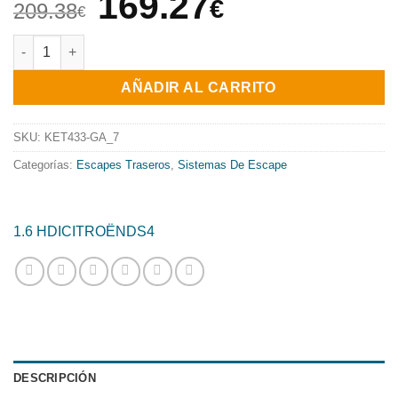
El
El
169.27
€
209.38
€
precio
precio
ESCAPE TRASERO INOXIDABLE GRUPO-N USO EXCLUSIVO PARA 
original
actual
AÑADIR AL CARRITO
era:
es:
209.38€.
169.27€.
SKU:
KET433-GA_7
Categorías:
Escapes Traseros
,
Sistemas De Escape
1.6 HDI
CITROËN
DS4
DESCRIPCIÓN