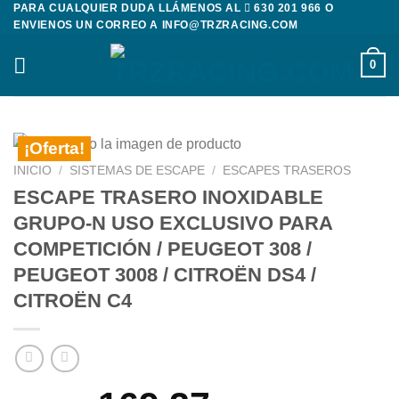
PARA CUALQUIER DUDA LLÁMENOS AL
630 201 966
O
Saltar
ENVIENOS UN CORREO A
INFO@TRZRACING.COM
al
contenido
0
¡Oferta!
INICIO
/
SISTEMAS DE ESCAPE
/
ESCAPES TRASEROS
ESCAPE TRASERO INOXIDABLE
GRUPO-N USO EXCLUSIVO PARA
COMPETICIÓN / PEUGEOT 308 /
PEUGEOT 3008 / CITROËN DS4 /
CITROËN C4