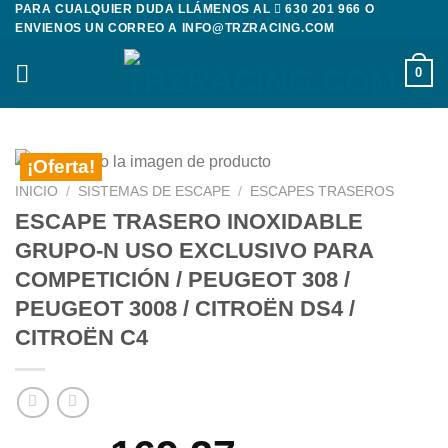
PARA CUALQUIER DUDA LLÁMENOS AL
630 201 966
O
Saltar
ENVIENOS UN CORREO A
INFO@TRZRACING.COM
al
contenido
0
¡Oferta!
INICIO
/
SISTEMAS DE ESCAPE
/
ESCAPES TRASEROS
ESCAPE TRASERO INOXIDABLE
GRUPO-N USO EXCLUSIVO PARA
COMPETICIÓN / PEUGEOT 308 /
PEUGEOT 3008 / CITROËN DS4 /
CITROËN C4