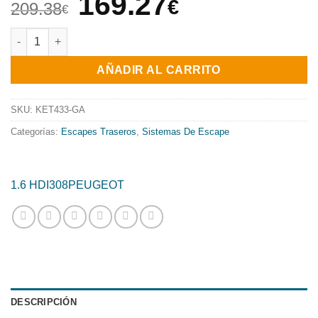
El
El
169.27
€
209.38
€
precio
precio
ESCAPE TRASERO INOXIDABLE GRUPO-N USO EXCLUSIVO PARA 
original
actual
AÑADIR AL CARRITO
era:
es:
209.38€.
169.27€.
SKU:
KET433-GA
Categorías:
Escapes Traseros
,
Sistemas De Escape
1.6 HDI
308
PEUGEOT
DESCRIPCIÓN