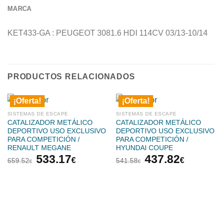
MARCA
KET433-GA : PEUGEOT 3081.6 HDI 114CV 03/13-10/14
PRODUCTOS RELACIONADOS
¡Oferta!
¡Oferta!
SISTEMAS DE ESCAPE
SISTEMAS DE ESCAPE
CATALIZADOR METÁLICO
CATALIZADOR METÁLICO
DEPORTIVO USO EXCLUSIVO
DEPORTIVO USO EXCLUSIVO
PARA COMPETICIÓN /
PARA COMPETICIÓN /
RENAULT MEGANE
HYUNDAI COUPE
El
El
El
El
533.17
437.82
€
€
659.52
541.58
€
€
precio
precio
precio
precio
original
actual
original
actual
era:
es:
era:
es:
659.52€.
533.17€.
541.58€.
437.82