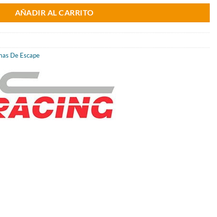
al
actual
AÑADIR AL CARRITO
es:
2€.
305.20€.
mas De Escape