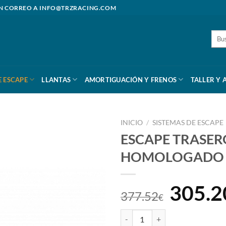
N CORREO A
INFO@TRZRACING.COM
Busc
por:
E ESCAPE
LLANTAS
AMORTIGUACIÓN Y FRENOS
TALLER Y 
INICIO
/
SISTEMAS DE ESCAPE
ESCAPE TRASER
HOMOLOGADO /
El
305.2
377.52
€
preci
ESCAPE TRASERO INOXIDABLE 