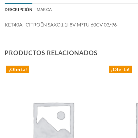
DESCRIPCIÓN
MARCA
KET40A : CITROËN SAXO1.1I 8V MºTU 60CV 03/96-
PRODUCTOS RELACIONADOS
¡Oferta!
¡Oferta!