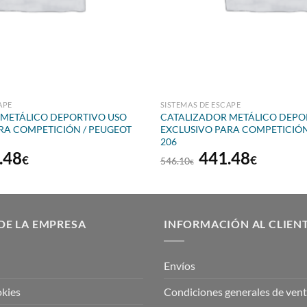
APE
SISTEMAS DE ESCAPE
 METÁLICO DEPORTIVO USO
CATALIZADOR METÁLICO DEPO
RA COMPETICIÓN / PEUGEOT
EXCLUSIVO PARA COMPETICIÓN
206
El
El
El
.48
441.48
€
€
546.10
€
io
precio
precio
precio
inal
actual
original
actual
es:
era:
es:
.10€.
441.48€.
546.10€.
441.48
DE LA EMPRESA
INFORMACIÓN AL CLIEN
Envíos
okies
Condiciones generales de ven