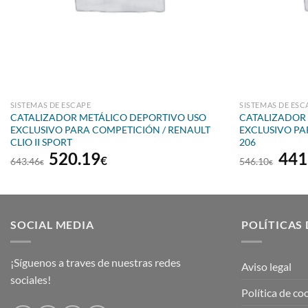
SISTEMAS DE ESCAPE
SISTEMAS DE ESC
CATALIZADOR METÁLICO DEPORTIVO USO
CATALIZADOR
EXCLUSIVO PARA COMPETICIÓN / RENAULT
EXCLUSIVO PA
CLIO II SPORT
206
El
El
El
520.19
441
€
643.46
546.10
€
€
precio
precio
prec
original
actual
orig
era:
es:
era:
643.46€.
520.19€.
546
SOCIAL MEDIA
POLÍTICAS 
¡Síguenos a traves de nuestras redes
Aviso legal
sociales!
Política de co