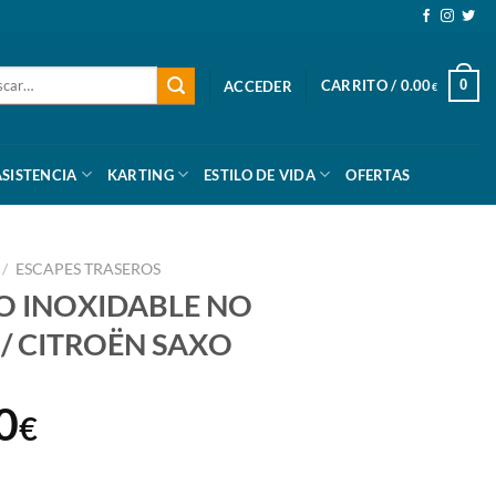
ar
CARRITO /
0.00
0
ACCEDER
€
ASISTENCIA
KARTING
ESTILO DE VIDA
OFERTAS
/
ESCAPES TRASEROS
O INOXIDABLE NO
 CITROËN SAXO
El
0
€
o
precio
NO HOMOLOGADO / CITROËN SAXO cantidad