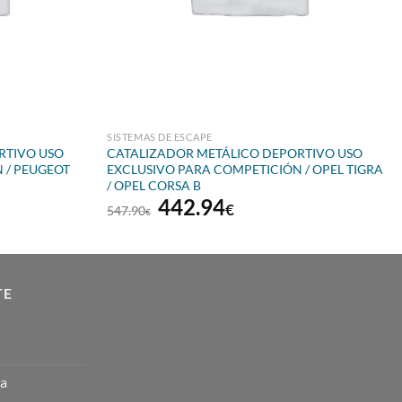
SISTEMAS DE ESCAPE
RTIVO USO
CATALIZADOR METÁLICO DEPORTIVO USO
 / PEUGEOT
EXCLUSIVO PARA COMPETICIÓN / OPEL TIGRA
/ OPEL CORSA B
El
El
442.94
€
547.90
€
precio
precio
original
actual
era:
es:
€.
547.90€.
442.94€.
TE
ta