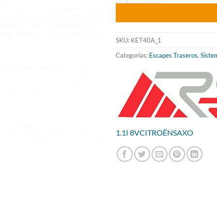
origin
era:
377.5
SKU:
KET40A_1
Categorías:
Escapes Traseros
,
Siste
1.1I 8V
CITROËN
SAXO