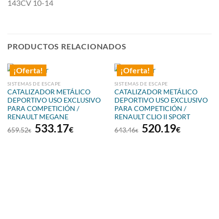
143CV 10-14
PRODUCTOS RELACIONADOS
¡Oferta!
¡Oferta!
SISTEMAS DE ESCAPE
SISTEMAS DE ESCAPE
CATALIZADOR METÁLICO
CATALIZADOR METÁLICO
DEPORTIVO USO EXCLUSIVO
DEPORTIVO USO EXCLUSIVO
PARA COMPETICIÓN /
PARA COMPETICIÓN /
RENAULT MEGANE
RENAULT CLIO II SPORT
El
El
El
El
533.17
520.19
€
€
659.52
643.46
€
€
precio
precio
precio
precio
original
actual
original
actual
era:
es:
era:
es:
659.52€.
533.17€.
643.46€.
520.19€