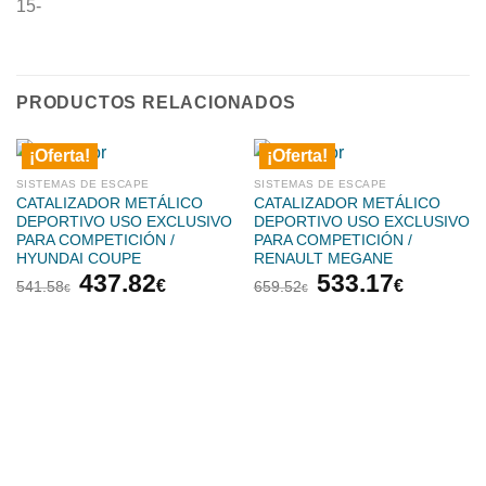
15-
PRODUCTOS RELACIONADOS
¡Oferta!
¡Oferta!
SISTEMAS DE ESCAPE
SISTEMAS DE ESCAPE
CATALIZADOR METÁLICO
CATALIZADOR METÁLICO
DEPORTIVO USO EXCLUSIVO
DEPORTIVO USO EXCLUSIVO
PARA COMPETICIÓN /
PARA COMPETICIÓN /
HYUNDAI COUPE
RENAULT MEGANE
El
El
El
El
437.82
533.17
€
€
541.58
659.52
€
€
precio
precio
precio
precio
original
actual
original
actual
era:
es:
era:
es:
541.58€.
437.82€.
659.52€.
533.17