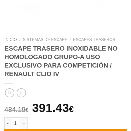
INICIO
/
SISTEMAS DE ESCAPE
/
ESCAPES TRASEROS
ESCAPE TRASERO INOXIDABLE NO
HOMOLOGADO GRUPO-A USO
EXCLUSIVO PARA COMPETICIÓN /
RENAULT CLIO IV
El
El
391.43
€
484.19
€
precio
precio
ESCAPE TRASERO INOXIDABLE NO HOMOLOGADO GRUPO-A USO