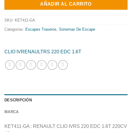
original
actual
AÑADIR AL CARRITO
era:
es:
484.19€.
391.43€.
SKU:
KET411-GA
Categorías:
Escapes Traseros
,
Sistemas De Escape
CLIO IV
RENAULT
RS 220 EDC 1.6T
DESCRIPCIÓN
MARCA
KET411-GA : RENAULT CLIO IVRS 220 EDC 1.6T 220CV