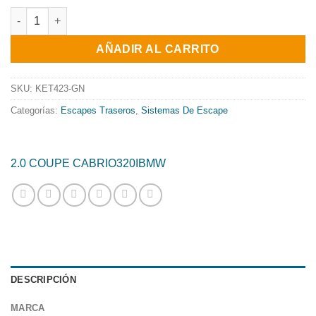
precio
precio
ESCAPE TRASERO INOXIDABLE NO HOMOLOGADO GRUPO-N USO
original
actual
AÑADIR AL CARRITO
era:
es:
373.89€.
302.25€.
SKU:
KET423-GN
Categorías:
Escapes Traseros
,
Sistemas De Escape
2.0 COUPE CABRIO
320I
BMW
DESCRIPCIÓN
MARCA