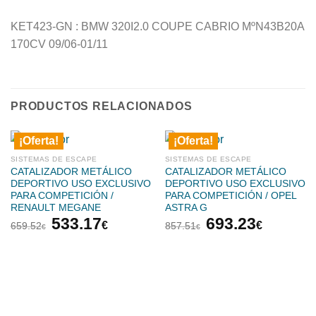
KET423-GN : BMW 320I2.0 COUPE CABRIO MºN43B20A
170CV 09/06-01/11
PRODUCTOS RELACIONADOS
¡Oferta!
¡Oferta!
SISTEMAS DE ESCAPE
SISTEMAS DE ESCAPE
CATALIZADOR METÁLICO
CATALIZADOR METÁLICO
DEPORTIVO USO EXCLUSIVO
DEPORTIVO USO EXCLUSIVO
PARA COMPETICIÓN /
PARA COMPETICIÓN / OPEL
RENAULT MEGANE
ASTRA G
El
El
El
El
533.17
693.23
€
€
659.52
857.51
€
€
precio
precio
precio
precio
original
actual
original
actual
era:
es:
era:
es:
659.52€.
533.17€.
857.51€.
693.23