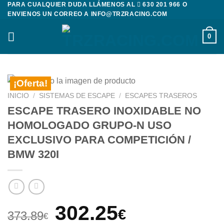
PARA CUALQUIER DUDA LLÁMENOS AL
630 201 966
O
Saltar
ENVIENOS UN CORREO A
INFO@TRZRACING.COM
al
contenido
0
¡Oferta!
INICIO
/
SISTEMAS DE ESCAPE
/
ESCAPES TRASEROS
ESCAPE TRASERO INOXIDABLE NO
HOMOLOGADO GRUPO-N USO
EXCLUSIVO PARA COMPETICIÓN /
BMW 320I
El
El
302.25
€
373.89
€