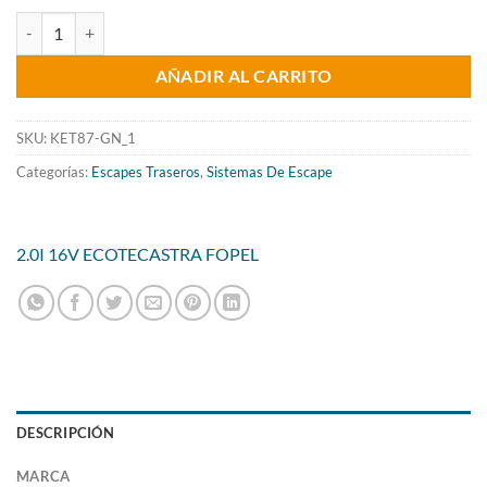
precio
precio
ESCAPE TRASERO INOXIDABLE NO HOMOLOGADO GRUPO-N USO EX
original
actual
AÑADIR AL CARRITO
era:
es:
325.08€.
262.80€.
SKU:
KET87-GN_1
Categorías:
Escapes Traseros
,
Sistemas De Escape
2.0I 16V ECOTEC
ASTRA F
OPEL
DESCRIPCIÓN
MARCA