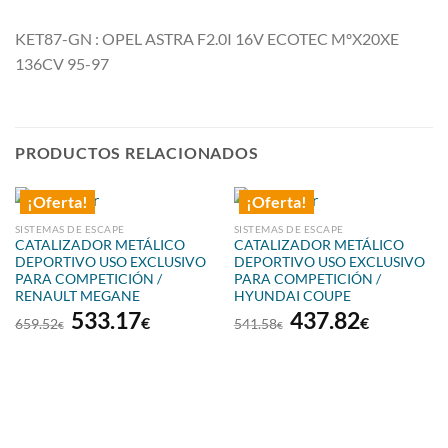
KET87-GN : OPEL ASTRA F2.0I 16V ECOTEC MºX20XE
136CV 95-97
PRODUCTOS RELACIONADOS
¡Oferta!
¡Oferta!
SISTEMAS DE ESCAPE
SISTEMAS DE ESCAPE
CATALIZADOR METÁLICO
CATALIZADOR METÁLICO
DEPORTIVO USO EXCLUSIVO
DEPORTIVO USO EXCLUSIVO
PARA COMPETICIÓN /
PARA COMPETICIÓN /
RENAULT MEGANE
HYUNDAI COUPE
El
El
El
El
533.17
437.82
€
€
659.52
541.58
€
€
precio
precio
precio
precio
original
actual
original
actual
era:
es:
era:
es:
659.52€.
533.17€.
541.58€.
437.82€