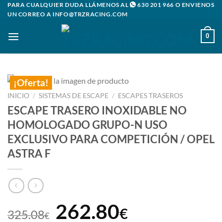
Saltar
PARA CUALQUIER DUDA LLÁMENOS AL
630 201 966
O ENVIENOS
UN CORREO A
INFO@TRZRACING.COM
al
contenido
0
¡Oferta!
INICIO
/
SISTEMAS DE ESCAPE
/
ESCAPES TRASEROS
ESCAPE TRASERO INOXIDABLE NO
HOMOLOGADO GRUPO-N USO
EXCLUSIVO PARA COMPETICIÓN / OPEL
ASTRA F
El
El
262.80
€
325.08
€