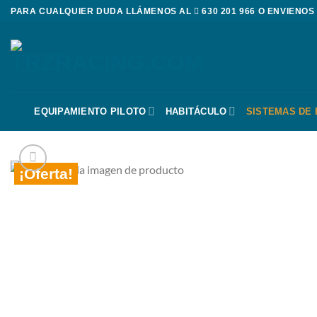
Saltar
PARA CUALQUIER DUDA LLÁMENOS AL
630 201 966
O ENVIENOS
al
contenido
EQUIPAMIENTO PILOTO
HABITÁCULO
SISTEMAS DE
¡Oferta!