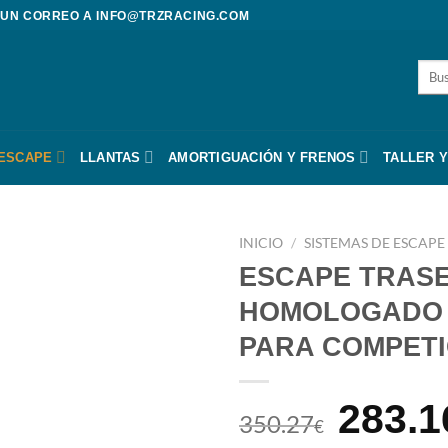
 UN CORREO A
INFO@TRZRACING.COM
Busc
por:
 ESCAPE
LLANTAS
AMORTIGUACIÓN Y FRENOS
TALLER Y
INICIO
/
SISTEMAS DE ESCAPE
ESCAPE TRASE
HOMOLOGADO 
PARA COMPETI
El
283.1
350.27
€