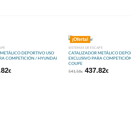
¡Oferta!
APE
SISTEMAS DE ESCAPE
 METÁLICO DEPORTIVO USO
CATALIZADOR METÁLICO DEPO
RA COMPETICIÓN / HYUNDAI
EXCLUSIVO PARA COMPETICIÓN
COUPE
El
El
El
.82
437.82
€
€
541.58
€
io
precio
precio
precio
inal
actual
original
actual
es:
era:
es:
.58€.
437.82€.
541.58€.
437.82