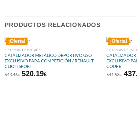
PRODUCTOS RELACIONADOS
¡Oferta!
¡Oferta!
SISTEMAS DE ESCAPE
SISTEMAS DE ESC
CATALIZADOR METÁLICO DEPORTIVO USO
CATALIZADOR
EXCLUSIVO PARA COMPETICIÓN / RENAULT
EXCLUSIVO PA
CLIO II SPORT
COUPE
El
El
El
520.19
437
€
643.46
541.58
€
€
precio
precio
prec
original
actual
orig
era:
es:
era:
643.46€.
520.19€.
541