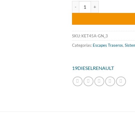
preci
ESCAPE TRASERO INOXIDABL
origin
era:
350.2
SKU:
KET45A-GN_3
Categorías:
Escapes Traseros
,
Siste
19
DIESEL
RENAULT