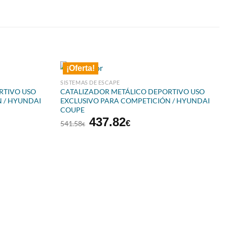
¡Oferta!
SISTEMAS DE ESCAPE
RTIVO USO
CATALIZADOR METÁLICO DEPORTIVO USO
 / HYUNDAI
EXCLUSIVO PARA COMPETICIÓN / HYUNDAI
COUPE
El
El
437.82
€
541.58
€
precio
precio
original
actual
era:
es:
€.
541.58€.
437.82€.