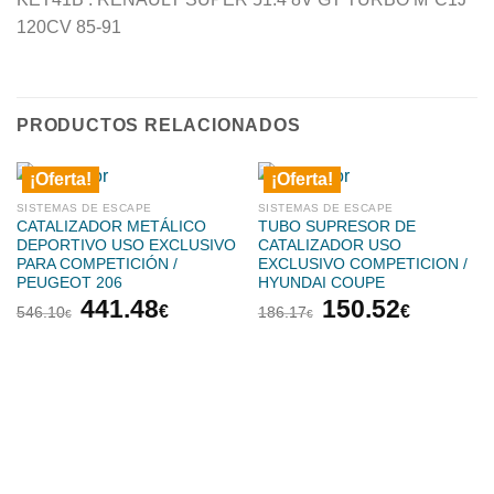
120CV 85-91
PRODUCTOS RELACIONADOS
¡Oferta!
¡Oferta!
SISTEMAS DE ESCAPE
SISTEMAS DE ESCAPE
CATALIZADOR METÁLICO
TUBO SUPRESOR DE
DEPORTIVO USO EXCLUSIVO
CATALIZADOR USO
PARA COMPETICIÓN /
EXCLUSIVO COMPETICION /
PEUGEOT 206
HYUNDAI COUPE
El
El
El
El
441.48
150.52
€
€
546.10
186.17
€
€
precio
precio
precio
precio
original
actual
original
actual
era:
es:
era:
es:
546.10€.
441.48€.
186.17€.
150.52