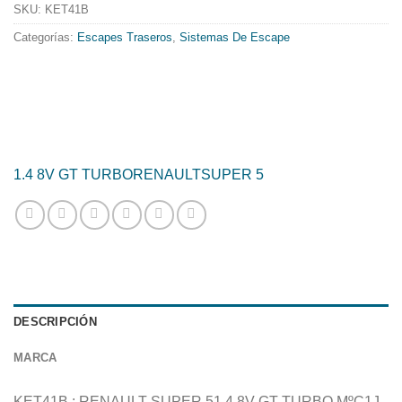
357.25€.
288.81€.
SKU:
KET41B
Categorías:
Escapes Traseros
,
Sistemas De Escape
1.4 8V GT TURBO
RENAULT
SUPER 5
DESCRIPCIÓN
MARCA
KET41B : RENAULT SUPER 51.4 8V GT TURBO MºC1J