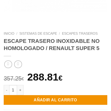
INICIO
/
SISTEMAS DE ESCAPE
/
ESCAPES TRASEROS
ESCAPE TRASERO INOXIDABLE NO
HOMOLOGADO / RENAULT SUPER 5
El
El
288.81
€
357.25
€
precio
precio
ESCAPE TRASERO INOXIDABLE NO HOMOLOGADO / RENAULT S
original
actual
AÑADIR AL CARRITO
era:
es: