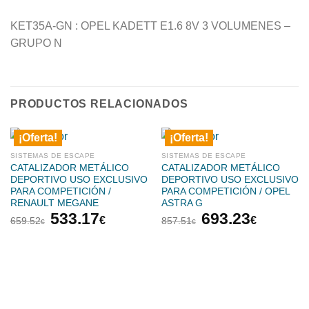
KET35A-GN : OPEL KADETT E1.6 8V 3 VOLUMENES –
GRUPO N
PRODUCTOS RELACIONADOS
¡Oferta!
¡Oferta!
SISTEMAS DE ESCAPE
SISTEMAS DE ESCAPE
CATALIZADOR METÁLICO
CATALIZADOR METÁLICO
DEPORTIVO USO EXCLUSIVO
DEPORTIVO USO EXCLUSIVO
PARA COMPETICIÓN /
PARA COMPETICIÓN / OPEL
RENAULT MEGANE
ASTRA G
El
El
El
El
533.17
693.23
€
€
659.52
857.51
€
€
precio
precio
precio
precio
original
actual
original
actual
era:
es:
era:
es:
659.52€.
533.17€.
857.51€.
693.23