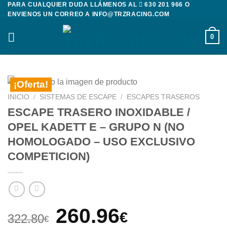
PARA CUALQUIER DUDA LLÁMENOS AL
630 201 966
O
Saltar
ENVIENOS UN CORREO A
INFO@TRZRACING.COM
al
contenido
0
¡Oferta!
INICIO
/
SISTEMAS DE ESCAPE
/
ESCAPES TRASEROS
ESCAPE TRASERO INOXIDABLE /
OPEL KADETT E – GRUPO N (NO
HOMOLOGADO – USO EXCLUSIVO
COMPETICION)
El
El
260.96
€
322.80
€