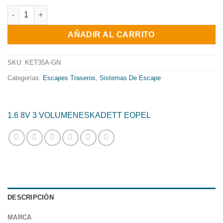
precio
precio
ESCAPE TRASERO INOXIDABLE / OPEL KADETT E - GRUPO N 
original
actual
AÑADIR AL CARRITO
era:
es:
322.80€.
260.96€.
SKU:
KET35A-GN
Categorías:
Escapes Traseros
,
Sistemas De Escape
1.6 8V 3 VOLUMENES
KADETT E
OPEL
DESCRIPCIÓN
MARCA