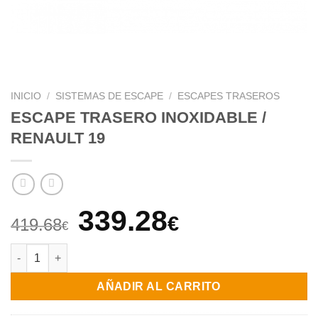
INICIO
/
SISTEMAS DE ESCAPE
/
ESCAPES TRASEROS
ESCAPE TRASERO INOXIDABLE /
RENAULT 19
El
El
339.28
€
419.68
€
precio
precio
ESCAPE TRASERO INOXIDABLE / RENAULT 19 cantidad
original
actual
AÑADIR AL CARRITO
era:
es: