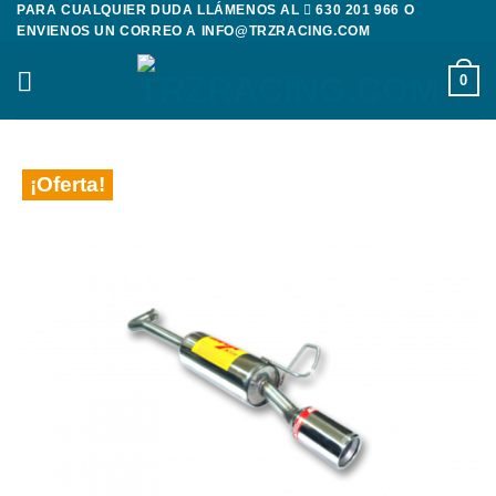
PARA CUALQUIER DUDA LLÁMENOS AL
630 201 966
O
Saltar
ENVIENOS UN CORREO A
INFO@TRZRACING.COM
al
contenido
0
¡Oferta!