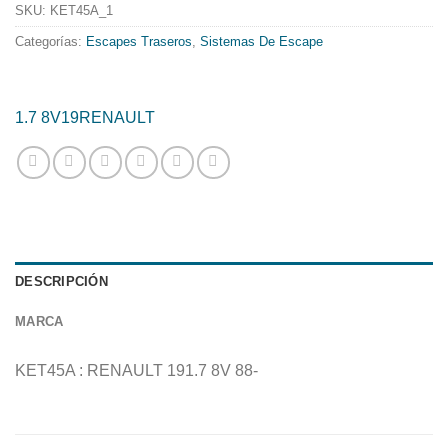
419.68€.
339.28€.
SKU:
KET45A_1
Categorías:
Escapes Traseros
,
Sistemas De Escape
1.7 8V
19
RENAULT
DESCRIPCIÓN
MARCA
KET45A : RENAULT 191.7 8V 88-