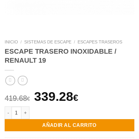
INICIO
/
SISTEMAS DE ESCAPE
/
ESCAPES TRASEROS
ESCAPE TRASERO INOXIDABLE /
RENAULT 19
El
El
339.28
€
419.68
€
precio
precio
ESCAPE TRASERO INOXIDABLE / RENAULT 19 cantidad
original
actual
AÑADIR AL CARRITO
era:
es: