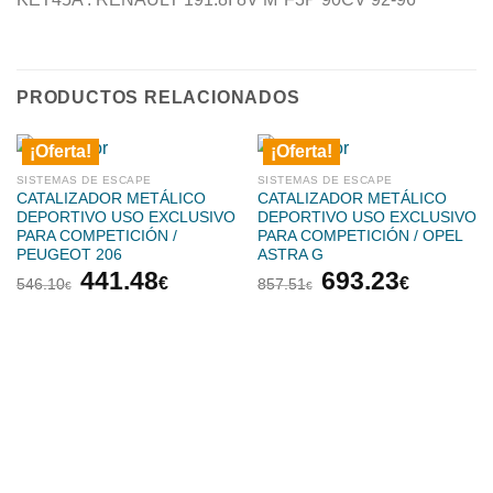
PRODUCTOS RELACIONADOS
¡Oferta!
¡Oferta!
SISTEMAS DE ESCAPE
SISTEMAS DE ESCAPE
CATALIZADOR METÁLICO
CATALIZADOR METÁLICO
DEPORTIVO USO EXCLUSIVO
DEPORTIVO USO EXCLUSIVO
PARA COMPETICIÓN /
PARA COMPETICIÓN / OPEL
PEUGEOT 206
ASTRA G
El
El
El
El
441.48
693.23
€
€
546.10
857.51
€
€
precio
precio
precio
precio
original
actual
original
actual
era:
es:
era:
es:
546.10€.
441.48€.
857.51€.
693.23