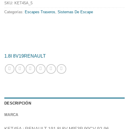
419.68€.
339.28€.
SKU:
KET45A_5
Categorías:
Escapes Traseros
,
Sistemas De Escape
1.8I 8V
19
RENAULT
DESCRIPCIÓN
MARCA
KET45A : RENAULT 191.8I 8V MºF3P 90CV 92-96