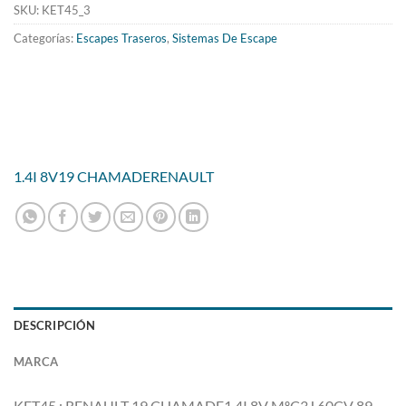
419.68€.
339.28€.
SKU:
KET45_3
Categorías:
Escapes Traseros
,
Sistemas De Escape
1.4I 8V
19 CHAMADE
RENAULT
DESCRIPCIÓN
MARCA
KET45 : RENAULT 19 CHAMADE1.4I 8V MºC3J 60CV 89-