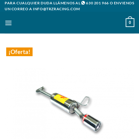
Saltar
PARA CUALQUIER DUDA LLÁMENOS AL
630 201 966
O ENVIENOS
UN CORREO A
INFO@TRZRACING.COM
al
contenido
0
¡Oferta!