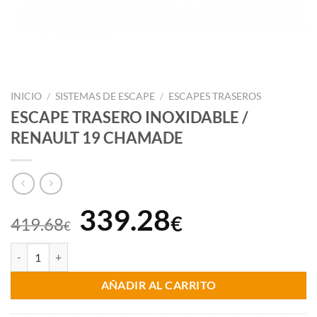
INICIO
/
SISTEMAS DE ESCAPE
/
ESCAPES TRASEROS
ESCAPE TRASERO INOXIDABLE /
RENAULT 19 CHAMADE
El
El
339.28
€
419.68
€
precio
precio
ESCAPE TRASERO INOXIDABLE / RENAULT 19 CHAMADE cantidad
original
actual
AÑADIR AL CARRITO
era:
es: