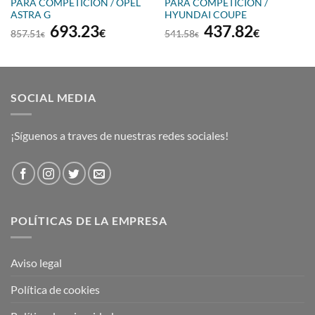
PARA COMPETICIÓN / OPEL
PARA COMPETICIÓN /
ASTRA G
HYUNDAI COUPE
El
El
El
El
693.23
437.82
€
€
857.51
541.58
€
€
precio
precio
precio
precio
original
actual
original
actual
era:
es:
era:
es:
857.51€.
693.23€.
541.58€.
437.82€
SOCIAL MEDIA
¡Síguenos a traves de nuestras redes sociales!
POLÍTICAS DE LA EMPRESA
Aviso legal
Política de cookies