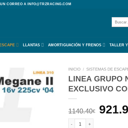
 UN CORREO A
INFO@TRZRACING.COM
Buscar
por:
 ESCAPE
LLANTAS
AMORTIGUACIÓN Y FRENOS
TALLER Y
INICIO
/
SISTEMAS DE ESCAP
LINEA GRUPO N
EXCLUSIVO CO
El
921.
1140.40
€
prec
LINEA GRUPO N RENAULT MEG