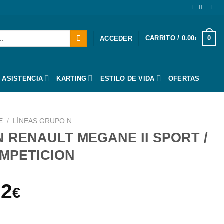
CARRITO /
0.00
0
ACCEDER
€
 ASISTENCIA
KARTING
ESTILO DE VIDA
OFERTAS
E
/
LÍNEAS GRUPO N
 RENAULT MEGANE II SPORT /
MPETICION
El
92
€
io
precio
ANE II SPORT / EXCLUSIVO COMPETICION cantidad