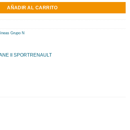
nal
actual
AÑADIR AL CARRITO
es:
40€.
921.92€.
íneas Grupo N
NE II SPORT
RENAULT