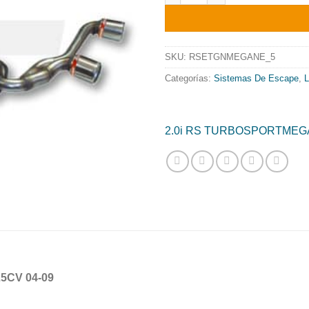
origi
era:
1140.
SKU:
RSETGNMEGANE_5
Categorías:
Sistemas De Escape
,
L
2.0i RS TURBOSPORT
MEGA
5CV 04-09