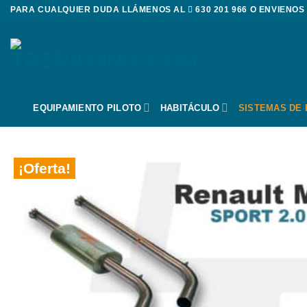
Saltar
PARA CUALQUIER DUDA LLÁMENOS AL
630 201 966
O ENVIENOS
al
contenido
EQUIPAMIENTO PILOTO
HABITÁCULO
SISTEMAS DE
¡Oferta!