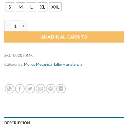
S
M
L
XL
XXL
MONO MECÁNICO SPARCO, "MARTINI RACING" cantidad
AÑADIR AL CARRITO
SKU:
002020MR..
Categorías:
Monos Mecanico
,
Taller y asistencia
DESCRIPCIÓN