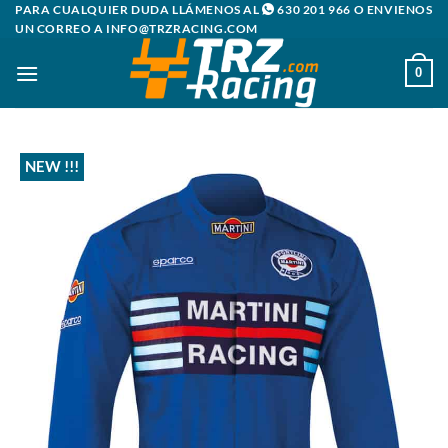
Saltar
PARA CUALQUIER DUDA LLÁMENOS AL
630 201 966
O ENVIENOS
UN CORREO A
INFO@TRZRACING.COM
al
contenido
0
NEW !!!