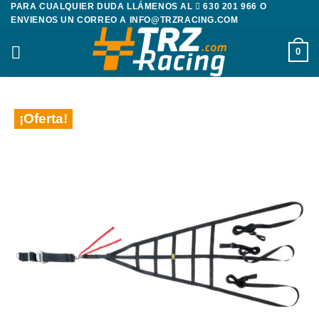
PARA CUALQUIER DUDA LLÁMENOS AL
630 201 966
O
Saltar
ENVIENOS UN CORREO A
INFO@TRZRACING.COM
al
contenido
0
¡Oferta!