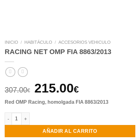
INICIO
/
HABITÁCULO
/
ACCESORIOS VEHICULO
RACING NET OMP FIA 8863/2013
El
El
215.00
€
307.00
€
precio
precio
Red OMP Racing, homolgada FIA 8863/2013
original
actual
RACING NET OMP FIA 8863/2013 cantidad
era:
es:
AÑADIR AL CARRITO
307.00€.
215.00€.