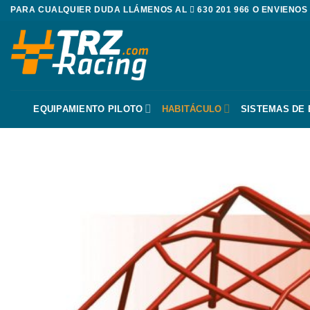
Saltar
PARA CUALQUIER DUDA LLÁMENOS AL
630 201 966
O ENVIENOS
al
contenido
EQUIPAMIENTO PILOTO
HABITÁCULO
SISTEMAS DE