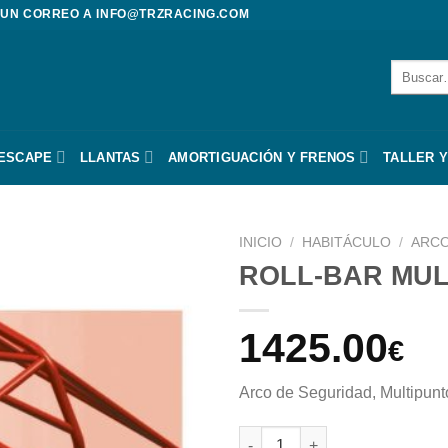
 UN CORREO A
INFO@TRZRACING.COM
Buscar
por:
 ESCAPE
LLANTAS
AMORTIGUACIÓN Y FRENOS
TALLER Y
INICIO
/
HABITÁCULO
/
ARCO
ROLL-BAR MUL
1425.00
€
Arco de Seguridad, Multipun
ROLL-BAR MULTIPUNTO RENAUL