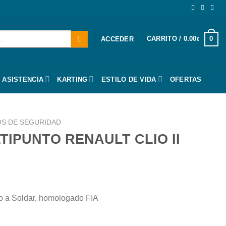
CARRITO /
0.00
0
ACCEDER
€
 ASISTENCIA
KARTING
ESTILO DE VIDA
OFERTAS
S DE SEGURIDAD
TIPUNTO RENAULT CLIO II
to a Soldar, homologado FIA
T CLIO II cantidad