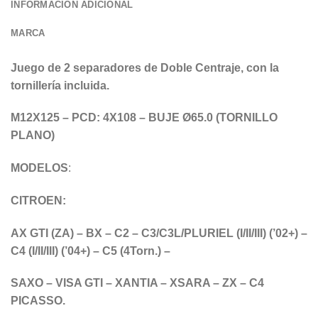
INFORMACIÓN ADICIONAL
MARCA
Juego de 2 separadores de Doble Centraje, con la
tornillería incluida.
M12X125 – PCD: 4X108 – BUJE Ø65.0 (TORNILLO
PLANO)
MODELOS
:
CITROEN:
AX GTI (ZA) – BX – C2 – C3/C3L/PLURIEL (I/II/III) (’02+) –
C4 (I/II/III) (’04+) – C5 (4Torn.) –
SAXO – VISA GTI – XANTIA – XSARA – ZX – C4
PICASSO.