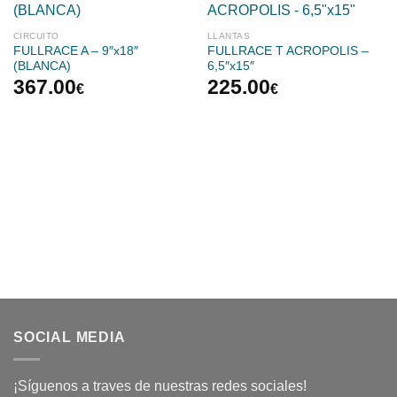
CIRCUITO
LLANTAS
FULLRACE A – 9″x18″
FULLRACE T ACROPOLIS –
(BLANCA)
6,5″x15″
367.00
225.00
€
€
SOCIAL MEDIA
¡Síguenos a traves de nuestras redes sociales!