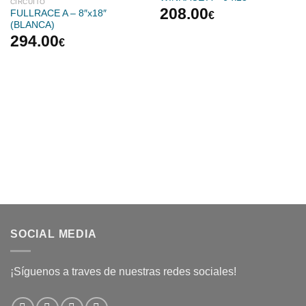
CIRCUITO
208.00
FULLRACE A – 8″x18″
€
(BLANCA)
294.00
€
SOCIAL MEDIA
¡Síguenos a traves de nuestras redes sociales!