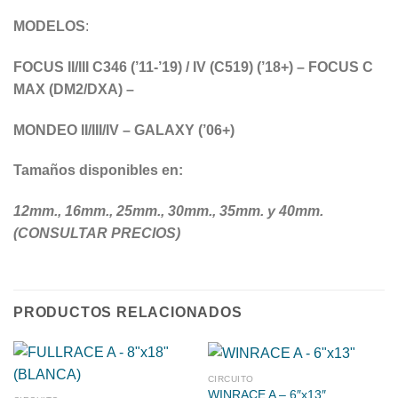
MODELOS
:
FOCUS II/III C346 (’11-’19) / IV (C519) (’18+) – FOCUS C
MAX (DM2/DXA) –
MONDEO II/III/IV – GALAXY (’06+)
Tamaños disponibles en:
12mm., 16mm., 25mm., 30mm., 35mm. y 40mm.
(CONSULTAR PRECIOS)
PRODUCTOS RELACIONADOS
CIRCUITO
WINRACE A – 6″x13″