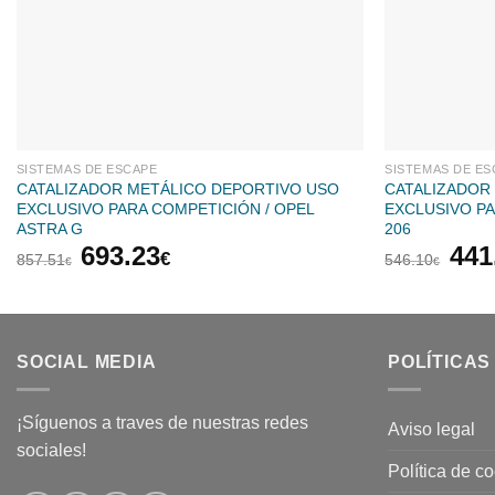
SISTEMAS DE ESCAPE
SISTEMAS DE ES
CATALIZADOR METÁLICO DEPORTIVO USO
CATALIZADOR
EXCLUSIVO PARA COMPETICIÓN / OPEL
EXCLUSIVO P
ASTRA G
206
El
El
El
693.23
441
€
857.51
546.10
€
€
precio
precio
pre
original
actual
orig
era:
es:
era:
857.51€.
693.23€.
546
SOCIAL MEDIA
POLÍTICAS
¡Síguenos a traves de nuestras redes
Aviso legal
sociales!
Política de c