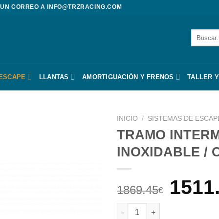
 UN CORREO A
INFO@TRZRACING.COM
Buscar
por:
 ESCAPE
LLANTAS
AMORTIGUACIÓN Y FRENOS
TALLER Y
INICIO
/
SISTEMAS DE ESCAP
TRAMO INTERM
INOXIDABLE /
El
1511
1869.45
€
prec
TRAMO INTERMEDIO CON SILE