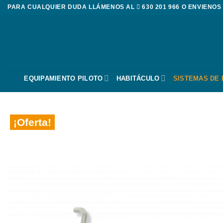
Saltar
PARA CUALQUIER DUDA LLÁMENOS AL
630 201 966
O ENVIENOS
al
contenido
EQUIPAMIENTO PILOTO
HABITÁCULO
SISTEMAS DE
¡Oferta!