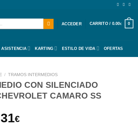
CARRITO /
0.00
0
ACCEDER
€
 ASISTENCIA
KARTING
ESTILO DE VIDA
OFERTAS
E
/
TRAMOS INTERMEDIOS
EDIO CON SILENCIADO
 CHEVROLET CAMARO SS
El
.31
€
io
precio
NCIADO INOXIDABLE / CHEVROLET CAMARO SS cantidad