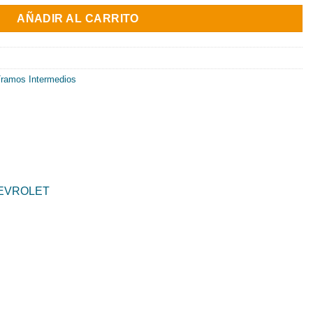
nal
actual
AÑADIR AL CARRITO
es:
45€.
1511.31€.
ramos Intermedios
EVROLET