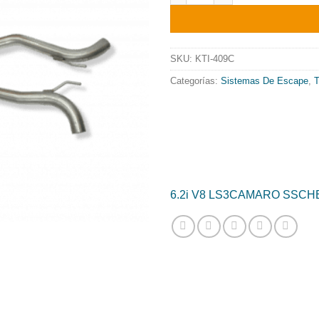
origi
era:
1869.
SKU:
KTI-409C
Categorías:
Sistemas De Escape
,
T
6.2i V8 LS3
CAMARO SS
CH