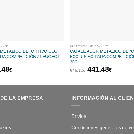
CAPE
SISTEMAS DE ESCAPE
 METÁLICO DEPORTIVO USO
CATALIZADOR METÁLICO DEP
ARA COMPETICIÓN / PEUGEOT
EXCLUSIVO PARA COMPETICIÓ
206
El
El
El
.48
441.48
€
€
546.10
€
cio
precio
precio
precio
inal
actual
original
actual
es:
era:
es:
.10€.
441.48€.
546.10€.
441.48
 DE LA EMPRESA
INFORMACIÓN AL CLIE
Envíos
ookies
Condiciones generales de ve