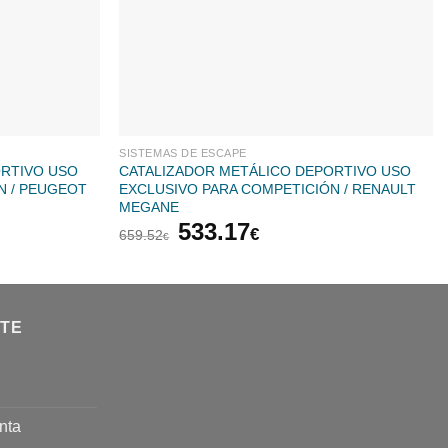
SISTEMAS DE ESCAPE
ORTIVO USO
CATALIZADOR METÁLICO DEPORTIVO USO
N / PEUGEOT
EXCLUSIVO PARA COMPETICIÓN / RENAULT
MEGANE
El
El
533.17
€
659.52
€
precio
precio
original
actual
era:
es:
€.
659.52€.
533.17€.
NTE
nta