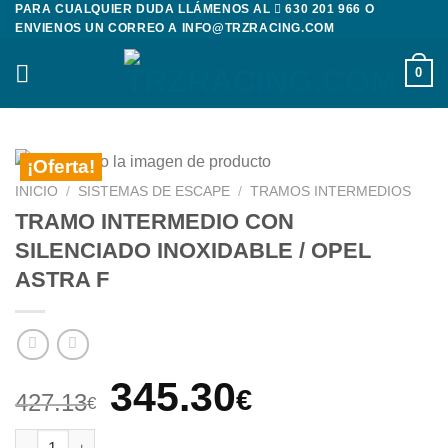
PARA CUALQUIER DUDA LLÁMENOS AL
630 201 966
O
Saltar
ENVIENOS UN CORREO A
INFO@TRZRACING.COM
al
contenido
0
¡Oferta!
INICIO
/
SISTEMAS DE ESCAPE
/
TRAMOS INTERMEDIOS
TRAMO INTERMEDIO CON
SILENCIADO INOXIDABLE / OPEL
ASTRA F
El
El
345.30
€
427.13
€
precio
precio
TRAMO INTERMEDIO CON SILENCIADO INOXIDABLE / OPEL AST