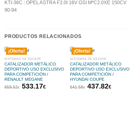
KTI-36C : OPEL ASTRA F2.0I 16V GSI MºC2.0XE 150CV
90-94
PRODUCTOS RELACIONADOS
¡Oferta!
¡Oferta!
SISTEMAS DE ESCAPE
SISTEMAS DE ESCAPE
CATALIZADOR METÁLICO
CATALIZADOR METÁLICO
DEPORTIVO USO EXCLUSIVO
DEPORTIVO USO EXCLUSIVO
PARA COMPETICIÓN /
PARA COMPETICIÓN /
RENAULT MEGANE
HYUNDAI COUPE
El
El
El
El
533.17
437.82
€
€
659.52
541.58
€
€
precio
precio
precio
precio
original
actual
original
actual
era:
es:
era:
es:
659.52€.
533.17€.
541.58€.
437.82