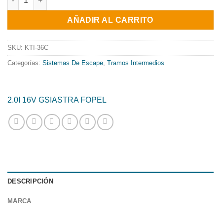
original
actual
AÑADIR AL CARRITO
era:
es:
427.13€.
345.30€.
SKU:
KTI-36C
Categorías:
Sistemas De Escape
,
Tramos Intermedios
2.0I 16V GSI
ASTRA F
OPEL
DESCRIPCIÓN
MARCA