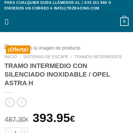
PARA CUALQUIER DUDA LLÁMENOS AL
630 201 966
O
Saltar
ENVIENOS UN CORREO A
INFO@TRZRACING.COM
al
contenido
0
¡Oferta!
INICIO
/
SISTEMAS DE ESCAPE
/
TRAMOS INTERMEDIOS
TRAMO INTERMEDIO CON
SILENCIADO INOXIDABLE / OPEL
ASTRA H
El
El
393.95
€
487.30
€
precio
precio
TRAMO INTERMEDIO CON SILENCIADO INOXIDABLE / OPEL AST