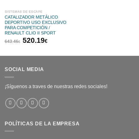
541.58€.
437.82
SISTEMAS DE ESCAPE
CATALIZADOR METÁLICO
DEPORTIVO USO EXCLUSIVO
PARA COMPETICIÓN /
RENAULT CLIO II SPORT
El
El
520.19
€
643.46
€
precio
precio
original
actual
era:
es:
643.46€.
520.19€.
SOCIAL MEDIA
¡Síguenos a traves de nuestras redes sociales!
POLÍTICAS DE LA EMPRESA