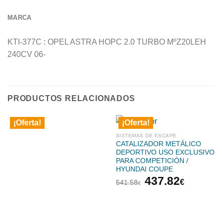
MARCA
KTI-377C : OPEL ASTRA HOPC 2.0 TURBO MºZ20LEH
240CV 06-
PRODUCTOS RELACIONADOS
¡Oferta!
¡Oferta!
SISTEMAS DE ESCAPE
CATALIZADOR METÁLICO
DEPORTIVO USO EXCLUSIVO
PARA COMPETICIÓN /
HYUNDAI COUPE
El
El
437.82
€
541.58
€
precio
precio
original
actual
era:
es: