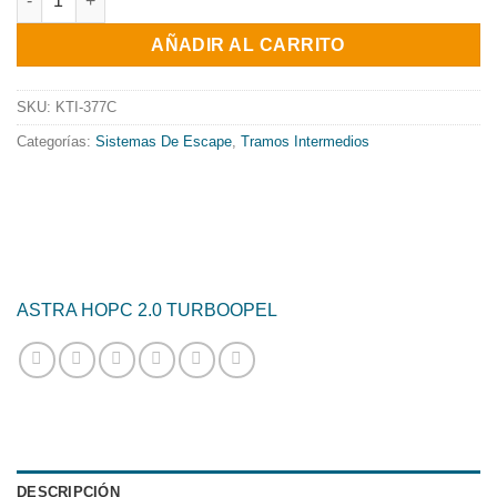
original
actual
AÑADIR AL CARRITO
era:
es:
487.30€.
393.95€.
SKU:
KTI-377C
Categorías:
Sistemas De Escape
,
Tramos Intermedios
ASTRA H
OPC 2.0 TURBO
OPEL
DESCRIPCIÓN