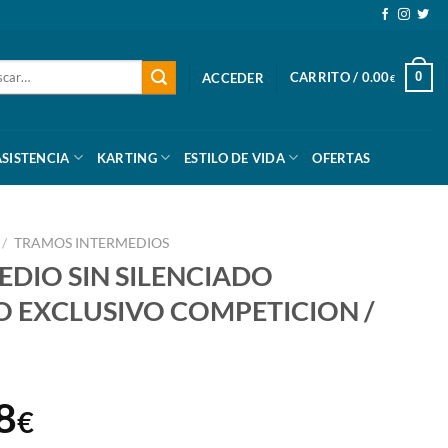
ar
CARRITO /
0.00
0
ACCEDER
€
ASISTENCIA
KARTING
ESTILO DE VIDA
OFERTAS
/
TRAMOS INTERMEDIOS
DIO SIN SILENCIADO
O EXCLUSIVO COMPETICION /
El
8
€