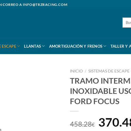
N CORREO A
INFO@TRZRACING.COM
Busc
por:
E ESCAPE
LLANTAS
AMORTIGUACIÓN Y FRENOS
TALLER Y 
INICIO
/
SISTEMAS DE ESCAPE
TRAMO INTERME
INOXIDABLE US
FORD FOCUS
El
370.4
458.28
€