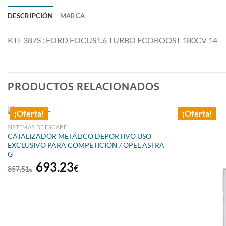
DESCRIPCIÓN
MARCA
KTI-387S : FORD FOCUS1.6 TURBO ECOBOOST 180CV 14
PRODUCTOS RELACIONADOS
¡Oferta!
¡Oferta!
SISTEMAS DE ESCAPE
CATALIZADOR METÁLICO DEPORTIVO USO
EXCLUSIVO PARA COMPETICIÓN / OPEL ASTRA
G
El
El
693.23
€
857.51
€
precio
precio
original
actual
era:
es:
857.51€.
693.23€.