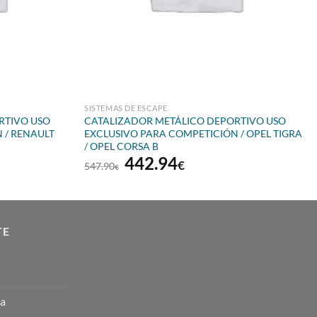
SISTEMAS DE ESCAPE
RTIVO USO
CATALIZADOR METÁLICO DEPORTIVO USO
 / RENAULT
EXCLUSIVO PARA COMPETICIÓN / OPEL TIGRA
/ OPEL CORSA B
El
El
442.94
€
547.90
€
precio
precio
original
actual
era:
es:
€.
547.90€.
442.94€.
TE
ta