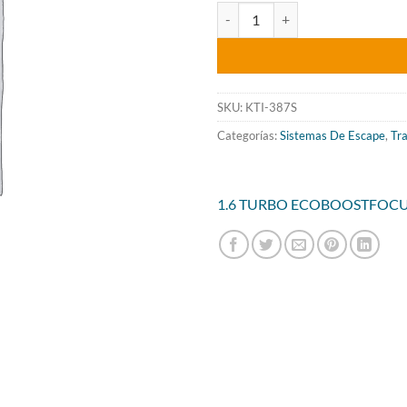
preci
TRAMO INTERMEDIO SIN SILEN
origin
era:
458.2
SKU:
KTI-387S
Categorías:
Sistemas De Escape
,
Tr
1.6 TURBO ECOBOOST
FOC