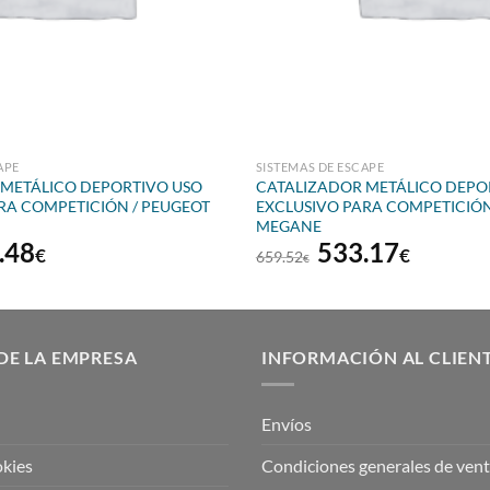
APE
SISTEMAS DE ESCAPE
 METÁLICO DEPORTIVO USO
CATALIZADOR METÁLICO DEPO
RA COMPETICIÓN / PEUGEOT
EXCLUSIVO PARA COMPETICIÓN
MEGANE
El
El
El
.48
533.17
€
€
659.52
€
io
precio
precio
precio
inal
actual
original
actual
es:
era:
es:
.10€.
441.48€.
659.52€.
533.17
DE LA EMPRESA
INFORMACIÓN AL CLIEN
Envíos
okies
Condiciones generales de ven