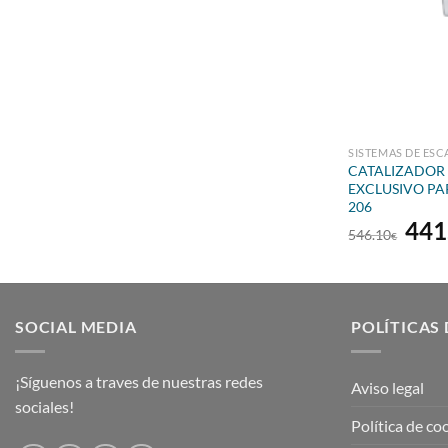
SISTEMAS DE ESC
CATALIZADOR
EXCLUSIVO PA
206
El
441
546.10
€
prec
orig
era:
546
SOCIAL MEDIA
POLÍTICAS 
¡Síguenos a traves de nuestras redes
Aviso legal
sociales!
Política de co