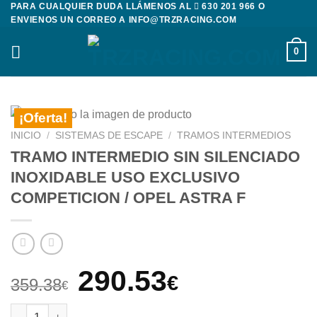
PARA CUALQUIER DUDA LLÁMENOS AL
630 201 966
O
Saltar
ENVIENOS UN CORREO A
INFO@TRZRACING.COM
al
contenido
0
¡Oferta!
INICIO
/
SISTEMAS DE ESCAPE
/
TRAMOS INTERMEDIOS
TRAMO INTERMEDIO SIN SILENCIADO
INOXIDABLE USO EXCLUSIVO
COMPETICION / OPEL ASTRA F
El
El
290.53
€
359.38
€
precio
precio
TRAMO INTERMEDIO SIN SILENCIADO INOXIDABLE USO EXCLUS