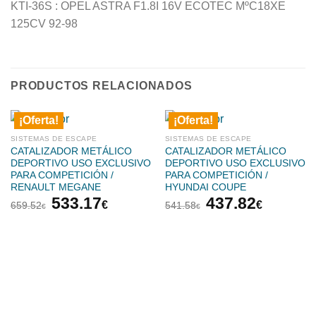
KTI-36S : OPEL ASTRA F1.8I 16V ECOTEC MºC18XE
125CV 92-98
PRODUCTOS RELACIONADOS
¡Oferta!
¡Oferta!
SISTEMAS DE ESCAPE
SISTEMAS DE ESCAPE
CATALIZADOR METÁLICO
CATALIZADOR METÁLICO
DEPORTIVO USO EXCLUSIVO
DEPORTIVO USO EXCLUSIVO
PARA COMPETICIÓN /
PARA COMPETICIÓN /
RENAULT MEGANE
HYUNDAI COUPE
El
El
El
El
533.17
437.82
€
€
659.52
541.58
€
€
precio
precio
precio
precio
original
actual
original
actual
era:
es:
era:
es:
659.52€.
533.17€.
541.58€.
437.82