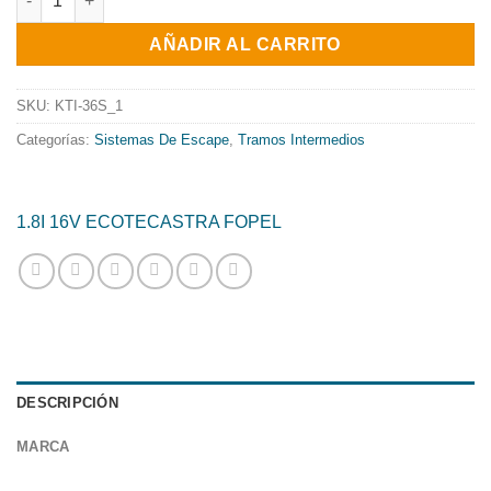
original
actual
AÑADIR AL CARRITO
era:
es:
359.38€.
290.53€.
SKU:
KTI-36S_1
Categorías:
Sistemas De Escape
,
Tramos Intermedios
1.8I 16V ECOTEC
ASTRA F
OPEL
DESCRIPCIÓN
MARCA