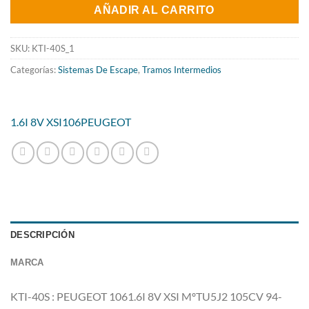
original
actual
AÑADIR AL CARRITO
era:
es:
320.12€.
258.79€.
SKU:
KTI-40S_1
Categorías:
Sistemas De Escape
,
Tramos Intermedios
1.6I 8V XSI
106
PEUGEOT
DESCRIPCIÓN
MARCA
KTI-40S : PEUGEOT 1061.6I 8V XSI MºTU5J2 105CV 94-