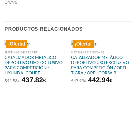
04/96
PRODUCTOS RELACIONADOS
¡Oferta!
¡Oferta!
SISTEMAS DE ESCAPE
SISTEMAS DE ESCAPE
CATALIZADOR METÁLICO
CATALIZADOR METÁLICO
DEPORTIVO USO EXCLUSIVO
DEPORTIVO USO EXCLUSIVO
PARA COMPETICIÓN /
PARA COMPETICIÓN / OPEL
HYUNDAI COUPE
TIGRA / OPEL CORSA B
El
El
El
El
437.82
442.94
€
€
541.58
547.90
€
€
precio
precio
precio
precio
original
actual
original
actual
era:
es:
era:
es:
541.58€.
437.82€.
547.90€.
442.94€