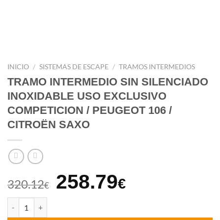
INICIO
/
SISTEMAS DE ESCAPE
/
TRAMOS INTERMEDIOS
TRAMO INTERMEDIO SIN SILENCIADO
INOXIDABLE USO EXCLUSIVO
COMPETICION / PEUGEOT 106 /
CITROËN SAXO
El
El
258.79
€
320.12
€
precio
precio
TRAMO INTERMEDIO SIN SILENCIADO INOXIDABLE USO EXCLUS